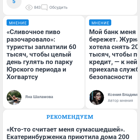
5
843
Обсудить
МНЕНИЕ
МНЕНИЕ
«Сливочное пиво
Мой банк меня
разочаровало»:
бережет. Журн
туристы заплатили 60
хотела снять 20
тысяч, чтобы целый
тысяч, чтобы п
день гулять по парку
кредит, — к ней
Юрского периода и
приехала служб
Хогвартсу
безопасности
Ксения Владими
Яна Шаламова
Автор мнения
РЕКОМЕНДУЕМ
«Кто-то считает меня сумасшедшей».
Екатеринбурженка приютила дома 200