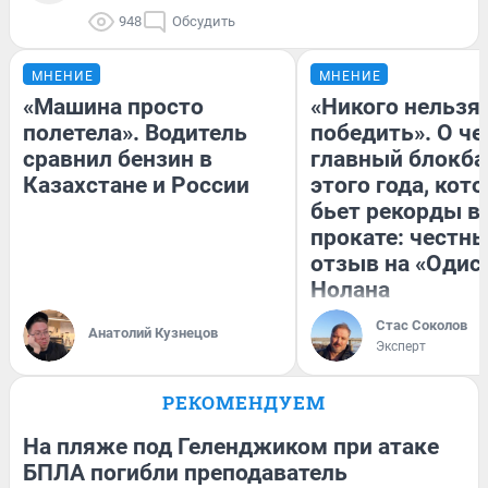
948
Обсудить
МНЕНИЕ
МНЕНИЕ
«Машина просто
«Никого нельзя
полетела». Водитель
победить». О ч
сравнил бензин в
главный блокба
Казахстане и России
этого года, кот
бьет рекорды в
прокате: честн
отзыв на «Одис
Нолана
Стас Соколов
Анатолий Кузнецов
Эксперт
РЕКОМЕНДУЕМ
На пляже под Геленджиком при атаке
БПЛА погибли преподаватель