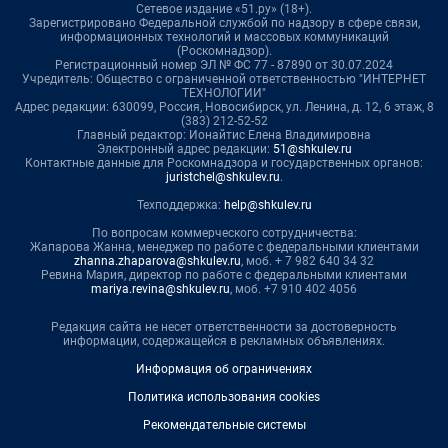
Сетевое издание «51.ру» (18+).
Зарегистрировано Федеральной службой по надзору в сфере связи,
информационных технологий и массовых коммуникаций
(Роскомнадзор).
Регистрационный номер ЭЛ № ФС 77 - 87890 от 30.07.2024
Учредитель: Общество с ограниченной ответственностью "ИНТЕРНЕТ
ТЕХНОЛОГИИ"
Адрес редакции: 630099, Россия, Новосибирск, ул. Ленина, д. 12, 6 этаж, 8
(383) 212-52-52
Главный редактор: Ионайтис Елена Владимировна
Электронный адрес редакции:
51@shkulev.ru
Контактные данные для Роскомнадзора и государственных органов:
juristchel@shkulev.ru
.
Техподдержка:
help@shkulev.ru
По вопросам коммерческого сотрудничества:
Жапарова Жанна, менеджер по работе с федеральными клиентами
zhanna.zhaparova@shkulev.ru
, моб. + 7 982 640 34 32
Ревина Мария, директор по работе с федеральными клиентами
mariya.revina@shkulev.ru
, моб. +7 910 402 4056
Редакция сайта не несет ответственности за достоверность
информации, содержащейся в рекламных объявлениях.
Информация об ограничениях
Политика использования cookies
Рекомендательные системы