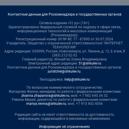
Контактные данные для Роскомнадзора и государственных органов
Сетевое издание «51.ру» (18+).
Зарегистрировано Федеральной службой по надзору в сфере связи,
информационных технологий и массовых коммуникаций
(Роскомнадзор).
Регистрационный номер ЭЛ № ФС 77 - 87890 от 30.07.2024
Учредитель: Общество с ограниченной ответственностью "ИНТЕРНЕТ
ТЕХНОЛОГИИ"
Адрес редакции: 630099, Россия, Новосибирск, ул. Ленина, д. 12, 6 этаж, 8
(383) 212-52-52
Главный редактор: Ионайтис Елена Владимировна
Электронный адрес редакции:
51@shkulev.ru
Контактные данные для Роскомнадзора и государственных органов:
juristchel@shkulev.ru
.
Техподдержка:
help@shkulev.ru
По вопросам коммерческого сотрудничества:
Жапарова Жанна, менеджер по работе с федеральными клиентами
zhanna.zhaparova@shkulev.ru
, моб. + 7 982 640 34 32
Ревина Мария, директор по работе с федеральными клиентами
mariya.revina@shkulev.ru
, моб. +7 910 402 4056
Редакция сайта не несет ответственности за достоверность
информации, содержащейся в рекламных объявлениях.
Информация об ограничениях