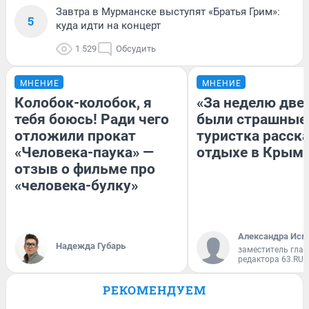
Завтра в Мурманске выступят «Братья Грим»:
5
куда идти на концерт
1 529
Обсудить
МНЕНИЕ
МНЕНИЕ
Колобок-колобок, я
«За неделю две
тебя боюсь! Ради чего
были страшные
отложили прокат
туристка расска
«Человека-паука» —
отдыхе в Крым
отзыв о фильме про
«человека-булку»
Александра Исм
Надежда Губарь
заместитель глав
редактора 63.RU
РЕКОМЕНДУЕМ