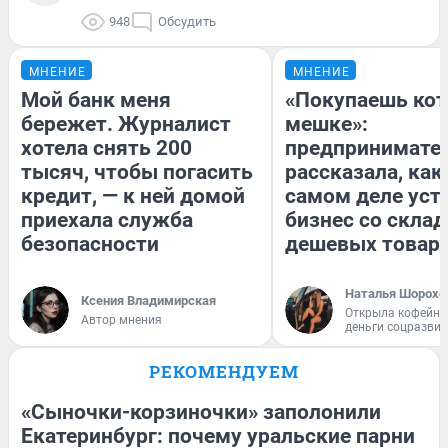
948
Обсудить
МНЕНИЕ
МНЕНИЕ
Мой банк меня
«Покупаешь кот
бережет. Журналист
мешке»:
хотела снять 200
предпринимате
тысяч, чтобы погасить
рассказала, как
кредит, — к ней домой
самом деле уст
приехала служба
бизнес со скла
безопасности
дешевых товар
Наталья Шорохо
Ксения Владимирская
Открыла кофейну
Автор мнения
деньги соцразви
РЕКОМЕНДУЕМ
«Сыночки-корзиночки» заполонили
Екатеринбург: почему уральские парни