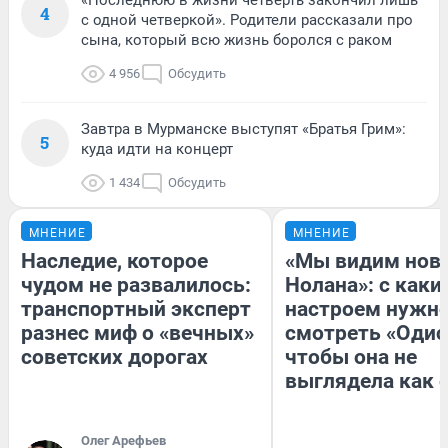
4
с одной четверкой». Родители рассказали про
сына, который всю жизнь боролся с раком
4 956
Обсудить
Завтра в Мурманске выступят «Братья Грим»:
5
куда идти на концерт
1 434
Обсудить
МНЕНИЕ
МНЕНИЕ
Наследие, которое
«Мы видим нов
чудом не развалилось:
Нолана»: с каки
транспортный эксперт
настроем нужн
разнес миф о «вечных»
смотреть «Одис
советских дорогах
чтобы она не
выглядела как 
Олег Арефьев