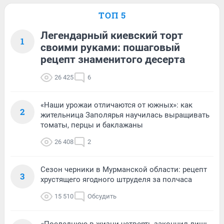
ТОП 5
Легендарный киевский торт
1
своими руками: пошаговый
рецепт знаменитого десерта
26 425
6
«Наши урожаи отличаются от южных»: как
2
жительница Заполярья научилась выращивать
томаты, перцы и баклажаны
26 408
2
Сезон черники в Мурманской области: рецепт
3
хрустящего ягодного штруделя за полчаса
15 510
Обсудить
«Последнюю в жизни четверть закончил лишь