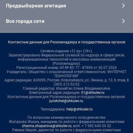
Предвыборная агитация
Все города сети
Контактные данные для Роскомнадзора и государственных органов
Сетевое издание «51.ру» (18+).
Зарегистрировано Федеральной службой по надзору в сфере связи,
информационных технологий и массовых коммуникаций
(Роскомнадзор).
Регистрационный номер ЭЛ № ФС 77 - 87890 от 30.07.2024
Учредитель: Общество с ограниченной ответственностью "ИНТЕРНЕТ
ТЕХНОЛОГИИ"
Адрес редакции: 630099, Россия, Новосибирск, ул. Ленина, д. 12, 6 этаж, 8
(383) 212-52-52
Главный редактор: Ионайтис Елена Владимировна
Электронный адрес редакции:
51@shkulev.ru
Контактные данные для Роскомнадзора и государственных органов:
juristchel@shkulev.ru
.
Техподдержка:
help@shkulev.ru
По вопросам коммерческого сотрудничества:
Жапарова Жанна, менеджер по работе с федеральными клиентами
zhanna.zhaparova@shkulev.ru
, моб. + 7 982 640 34 32
Ревина Мария, директор по работе с федеральными клиентами