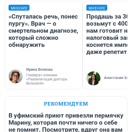
МНЕНИЕ
МНЕНИЕ
«Спуталась речь, понес
Продашь за 300
пургу». Врач — о
возьмут с 4000
смертельном диагнозе,
нам готовит н
который сложно
налоговый зако
обнаружить
коснется импор
даже репетито
Ирина Волкова
Главврач клиники
Анастасия Зав
«Реабилитация доктора
Волковой»
РЕКОМЕНДУЕМ
В уфимский приют привезли пермячку
Марину, которая почти ничего о себе
не помнит. Посмотрите, вдруг она вам