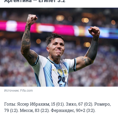
Аргентина — Египет 3:2
Источник: 
Fifa.сom 
Голы: Яссер Ибрахим, 15 (0:1). Зико, 67 (0:2). Ромеро,
79 (1:2). Месси, 83 (2:2). Фернандес, 90+2 (3:2).