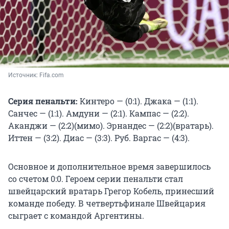
Источник: 
Fifa.сom 
Серия пенальти:
Кинтеро — (0:1). Джака — (1:1).
Санчес — (1:1). Амдуни — (2:1). Кампас — (2:2).
Аканджи — (2:2)(мимо). Эрнандес — (2:2)(вратарь).
Иттен — (3:2). Диас — (3:3). Руб. Варгас — (4:3).
Основное и дополнительное время завершилось
со счетом 0:0. Героем серии пенальти стал
швейцарский вратарь Грегор Кобель, принесший
команде победу. В четвертьфинале Швейцария
сыграет с командой Аргентины.