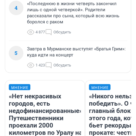
«Последнюю в жизни четверть закончил
4
лишь с одной четверкой». Родители
рассказали про сына, который всю жизнь
боролся с раком
4 877
Обсудить
Завтра в Мурманске выступят «Братья Грим»:
5
куда идти на концерт
1 423
Обсудить
МНЕНИЕ
МНЕНИЕ
«Нет некрасивых
«Никого нельз
городов, есть
победить». О ч
недофинансированные».
главный блокб
Путешественники
этого года, ко
проехали 2000
бьет рекорды 
километров по Уралу на
прокате: честн