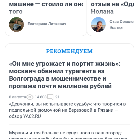
машине — стоило ли оно
отзыв на «Оди
того
Нолана
Стас Соколов
Екатерина Литкевич
Эксперт
РЕКОМЕНДУЕМ
«Он мне угрожает и портит жизнь»:
москвич обвинил турагента из
Волгограда в мошенничестве и
пропаже почти миллиона рублей
8 августа
14 603
21
«Девчонки, вы испытываете судьбу»: что творится в
подпольной рюмочной на Березовой в Рязани —
обзор YA62.RU
Муравьи и тля больше не сунут носа в ваш огород:
народные способы борьбы с вредителями без химии