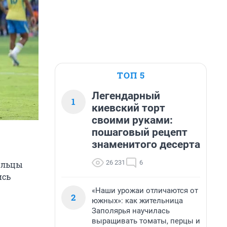
ТОП 5
Легендарный
1
киевский торт
своими руками:
пошаговый рецепт
знаменитого десерта
26 231
6
зильцы
ись
«Наши урожаи отличаются от
2
южных»: как жительница
Заполярья научилась
выращивать томаты, перцы и