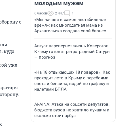
молодым мужем
6 часов
2 447
1
«Мы начали в самое нестабильное
оборону с
время»: как многодетная мама из
Архангельска создала свой бизнес
али
Август перевернет жизнь Козерогов.
, куда
К чему готовит ретроградный Сатурн
— прогноз
гой уже
«На 18 отдыхающих 18 поваров». Как
проходит лето в Крыму с перебоями
света и бензина, водой по графику и
 вратаря
налетами БПЛА
сторону.
AI-AINA: Атака на соцсети депутатов,
бюджета вузов не хватило лучшим и
сколько стоит арбуз
х