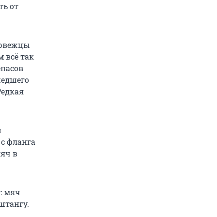
ть от
норвежцы
 всё так
епасов
шедшего
Редкая
и
 с фланга
яч в
: мяч
штангу.