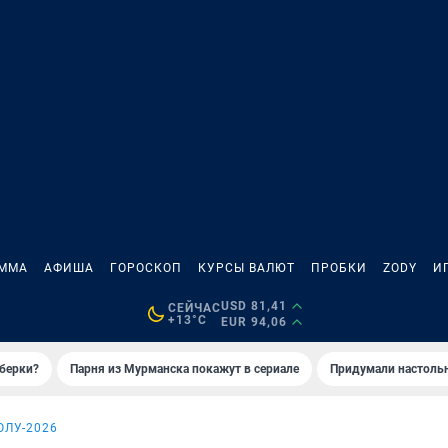
АММА
АФИША
ГОРОСКОП
КУРСЫ ВАЛЮТ
ПРОБКИ
ZODY
И
USD 81,41
СЕЙЧАС
+13°C
EUR 94,06
иберки?
Парня из Мурманска покажут в сериале
Придумали настольн
ОЛУ-2026