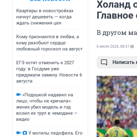
Холанд 
Квартиры в новостройках
Главное 
начнут дешеветь — когда
ждать снижения цен
В другом м
Кому признаются в любви, а
кому разобьют сердце:
6 июля 2026, 08:31
любовный гороскоп на август
Написать
ЕГЭ хотят отменить к 2027
году: в Госдуме уже
придумали замену. Новости 6
августа
«Подушкой надавил на
лицо, чтобы не кричала»:
жених убил модель и год
возил ее труп в чемодане —
видео
У могилы педофила. Его