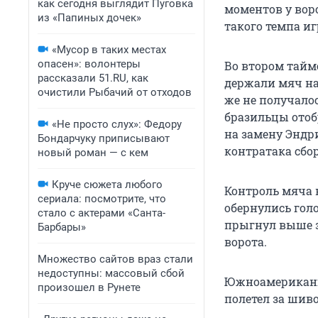
как сегодня выглядит Пуговка
моментов у вор
из «Папиных дочек»
такого темпа и
«Мусор в таких местах
опасен»: волонтеры
Во втором тайме
рассказали 51.RU, как
держали мяч на
очистили Рыбачий от отходов
же не получалос
бразильцы отоб
«Не просто слух»: Федору
на замену Эндри
Бондарчуку приписывают
контратака сбо
новый роман — с кем
Круче сюжета любого
Контроль мяча 
сериала: посмотрите, что
обернулись голо
стало с актерами «Санта-
прыгнул выше з
Барбары»
ворота.
Множество сайтов враз стали
недоступны: массовый сбой
Южноамериканцы
произошел в Рунете
полетел за шив