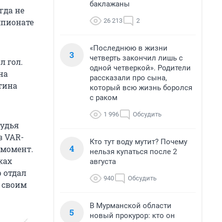
баклажаны
гда не
26 213
2
мпионате
«Последнюю в жизни
3
четверть закончил лишь с
л гол.
одной четверкой». Родители
на
рассказали про сына,
тина
который всю жизнь боролся
с раком
1 996
Обсудить
Судья
з VAR-
Кто тут воду мутит? Почему
4
 момент.
нельзя купаться после 2
ках
августа
р отдал
940
Обсудить
я своим
В Мурманской области
5
новый прокурор: кто он