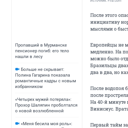
Источник: 
Fifa.com
После этого оп
инициативу нор
мыслями о быст
Европейцы не м
Пропавший в Мурманске
пенсионер погиб: его тело
медленно. На п
нашли в лесу
можно было отд
Бразильцы дважд
Больше не скрывает:
два в два, но к
Полина Гагарина показала
романтичные кадры с новым
избранником
После водопоя 
после прострела
«Четырех мужей потеряла»:
На 40-й минуте
Прохор Шаляпин проболтался
Винисиус. Врата
о новой возлюбленной
«Меня бесила моя роль»:
Первый тайм зав