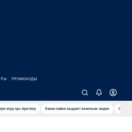
ГРЫ
ПРОМОКОДЫ
ую игру про Арктику
Какие пайки выдают военным: видео
Самая 