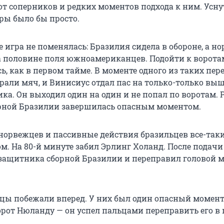
от соперников и редких моментов подхода к ним. Усну
гры было бы просто.
 игра не поменялась: Бразилия сидела в обороне, а 
 половине поля южноамериканцев. Подойти к воротам
ь, как в первом тайме. В моменте одного из таких пер
рали мяч, и Винисиус отдал пас на только-только вы
ка. Он выходил один на один и не попал по воротам. 
рной Бразилии завершилась опасным моментом.
норвежцев и пассивные действия бразильцев все-так
м. На 80-й минуте забил Эрлинг Холанд. После подачи
ащитника сборной Бразилии и переправил головой м
 побежали вперед. У них был один опасный момент
орот Нюланду — он успел пальцами переправить его в 