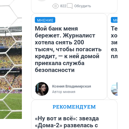
822
Обсудить
МНЕНИЕ
МНЕНИ
Мой банк меня
Тепло
бережет. Журналист
холод
хотела снять 200
зимой
тысяч, чтобы погасить
ездит
кредит, — к ней домой
плюсы
приехала служба
безопасности
Ксения Владимирская
Автор мнения
РЕКОМЕНДУЕМ
«Ну вот и всё»: звезда
«Дома-2» развелась с