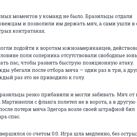
асных моментов у команд не было. Бразильцы отдали
вежцам и позволили им держать мяч, а сами ушли в 
рых контратаках.
огли подойти к воротам южноамериканцев, действов
оловине поля соперника отсутствовали свободные зоны
ать пас, чтобы развить быструю позиционную атаку.
ы убегали после отбора мяча — один раз в три, а дру
аждый раз это не приводило к голу.
бразильцы резко прибавили и могли забивать. Мяч от
 Мартинелли с фланга полетел не в ворота, а в другую 
 после потери мяча Эдегора возле своей штрафной бил
рь спас.
ершился со счетом 0:0. Игра шла медленно, без остры