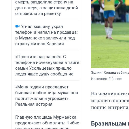
смерть разделила страну на
два лагеря, а защитника детей
отправила за решетку
Угнал машину, украл
телефон и напал на продавца:
в Мурманске заключили под
стражу жителя Карелии
«Простите нас за всё». С
телефона исчезнувшей в тайге
семьи Усольцевых пришло
Эрлинг Холанд забил 
леденящее душу сообщение
Источник: 
Fifa.com
«Меня годами преследует
бывшая любовница мужа: она
На чемпионате 
портит жилье и угрожает».
играли с норве
Реальная история
полны интриги 
Главную площадь Мурманска
Бразильцам 
продолжают обновлять: Чибис
назвал сроки завершения