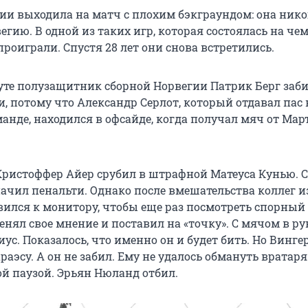
ии выходила на матч с плохим бэкграундом: она нико
гию. В одной из таких игр, которая состоялась на че
 проиграли. Спустя 28 лет они снова встретились.
уте полузащитник сборной Норвегии Патрик Берг заби
и, потому что Александр Серлот, который отдавал пас 
анде, находился в офсайде, когда получал мяч от Мар
 Кристоффер Айер срубил в штрафной Матеуса Кунью. 
начил пенальти. Однако после вмешательства коллег и
ился к монитору, чтобы еще раз посмотреть спорный
енял свое мнение и поставил на «точку». С мячом в ру
ус. Показалось, что именно он и будет бить. Но Винге
аэсу. А он не забил. Ему не удалось обмануть вратар
ой паузой. Эрьян Нюланд отбил.