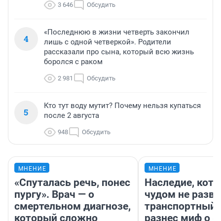
3 646
Обсудить
«Последнюю в жизни четверть закончил
4
лишь с одной четверкой». Родители
рассказали про сына, который всю жизнь
боролся с раком
2 981
Обсудить
Кто тут воду мутит? Почему нельзя купаться
5
после 2 августа
948
Обсудить
МНЕНИЕ
МНЕНИЕ
«Спуталась речь, понес
Наследие, кото
пургу». Врач — о
чудом не разва
смертельном диагнозе,
транспортный 
который сложно
разнес миф о 