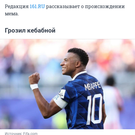
Редакция
161.RU
рассказывает о происхождении
мема.
Грозил кебабной
Источник: 
Fifa.сom 