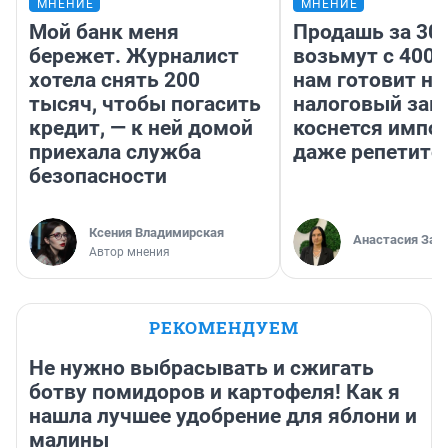
МНЕНИЕ
МНЕНИЕ
Мой банк меня
Продашь за 300
бережет. Журналист
возьмут с 4000
хотела снять 200
нам готовит н
тысяч, чтобы погасить
налоговый зако
кредит, — к ней домой
коснется импор
приехала служба
даже репетито
безопасности
Ксения Владимирская
Анастасия Зав
Автор мнения
РЕКОМЕНДУЕМ
Не нужно выбрасывать и сжигать
ботву помидоров и картофеля! Как я
нашла лучшее удобрение для яблони и
малины