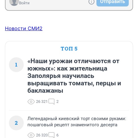
Отправить
Войти
Новости СМИ2
ТОП 5
«Наши урожаи отличаются от
1
южных»: как жительница
Заполярья научилась
выращивать томаты, перцы и
баклажаны
26 321
2
Легендарный киевский торт своими руками:
2
пошаговый рецепт знаменитого десерта
26 320
6