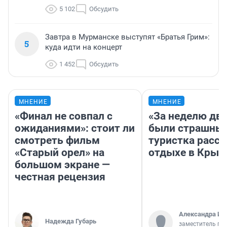
5 102
Обсудить
Завтра в Мурманске выступят «Братья Грим»:
5
куда идти на концерт
1 452
Обсудить
МНЕНИЕ
МНЕНИЕ
«Финал не совпал с
«За неделю две
ожиданиями»: стоит ли
были страшные
смотреть фильм
туристка расск
«Старый орел» на
отдыхе в Крым
большом экране —
честная рецензия
Александра Ис
Надежда Губарь
заместитель гл