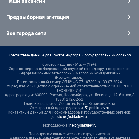
Наши вакансии
Предвыборная агитация
Все города сети
Контактные данные для Роскомнадзора и государственных органов
Сетевое издание «51.ру» (18+).
Зарегистрировано Федеральной службой по надзору в сфере связи,
информационных технологий и массовых коммуникаций
(Роскомнадзор).
Регистрационный номер ЭЛ № ФС 77 - 87890 от 30.07.2024
Учредитель: Общество с ограниченной ответственностью "ИНТЕРНЕТ
ТЕХНОЛОГИИ"
Адрес редакции: 630099, Россия, Новосибирск, ул. Ленина, д. 12, 6 этаж, 8
(383) 212-52-52
Главный редактор: Ионайтис Елена Владимировна
Электронный адрес редакции:
51@shkulev.ru
Контактные данные для Роскомнадзора и государственных органов:
juristchel@shkulev.ru
.
Техподдержка:
help@shkulev.ru
По вопросам коммерческого сотрудничества:
Жапарова Жанна, менеджер по работе с федеральными клиентами