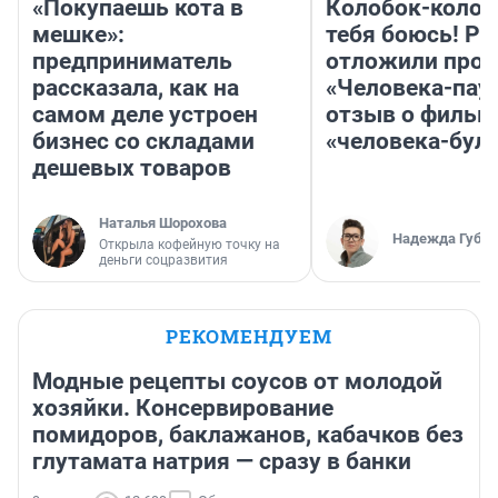
«Покупаешь кота в
Колобок-колобо
мешке»:
тебя боюсь! Ра
предприниматель
отложили прок
рассказала, как на
«Человека-пау
самом деле устроен
отзыв о фильм
бизнес со складами
«человека-бул
дешевых товаров
Наталья Шорохова
Надежда Губар
Открыла кофейную точку на
деньги соцразвития
РЕКОМЕНДУЕМ
Модные рецепты соусов от молодой
хозяйки. Консервирование
помидоров, баклажанов, кабачков без
глутамата натрия — сразу в банки