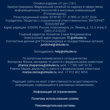
Сетевое издание «51.ру» (18+).
Зарегистрировано Федеральной службой по надзору в сфере связи,
информационных технологий и массовых коммуникаций
(Роскомнадзор).
Регистрационный номер ЭЛ № ФС 77 - 87890 от 30.07.2024
Учредитель: Общество с ограниченной ответственностью "ИНТЕРНЕТ
ТЕХНОЛОГИИ"
Адрес редакции: 630099, Россия, Новосибирск, ул. Ленина, д. 12, 6 этаж, 8
(383) 212-52-52
Главный редактор: Ионайтис Елена Владимировна
Электронный адрес редакции:
51@shkulev.ru
Контактные данные для Роскомнадзора и государственных органов:
juristchel@shkulev.ru
.
Техподдержка:
help@shkulev.ru
По вопросам коммерческого сотрудничества:
Жапарова Жанна, менеджер по работе с федеральными клиентами
zhanna.zhaparova@shkulev.ru
, моб. + 7 982 640 34 32
Ревина Мария, директор по работе с федеральными клиентами
mariya.revina@shkulev.ru
, моб. +7 910 402 4056
Редакция сайта не несет ответственности за достоверность
информации, содержащейся в рекламных объявлениях.
Информация об ограничениях
Политика использования cookies
Рекомендательные системы