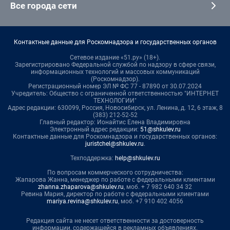
Все города сети
Контактные данные для Роскомнадзора и государственных органов
Сетевое издание «51.ру» (18+).
Зарегистрировано Федеральной службой по надзору в сфере связи,
информационных технологий и массовых коммуникаций
(Роскомнадзор).
Регистрационный номер ЭЛ № ФС 77 - 87890 от 30.07.2024
Учредитель: Общество с ограниченной ответственностью "ИНТЕРНЕТ
ТЕХНОЛОГИИ"
Адрес редакции: 630099, Россия, Новосибирск, ул. Ленина, д. 12, 6 этаж, 8
(383) 212-52-52
Главный редактор: Ионайтис Елена Владимировна
Электронный адрес редакции:
51@shkulev.ru
Контактные данные для Роскомнадзора и государственных органов:
juristchel@shkulev.ru
.
Техподдержка:
help@shkulev.ru
По вопросам коммерческого сотрудничества:
Жапарова Жанна, менеджер по работе с федеральными клиентами
zhanna.zhaparova@shkulev.ru
, моб. + 7 982 640 34 32
Ревина Мария, директор по работе с федеральными клиентами
mariya.revina@shkulev.ru
, моб. +7 910 402 4056
Редакция сайта не несет ответственности за достоверность
информации, содержащейся в рекламных объявлениях.