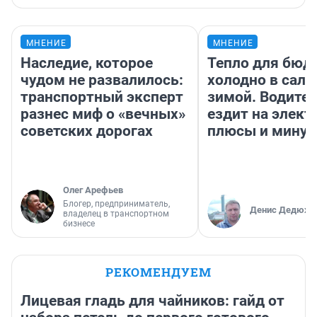
МНЕНИЕ
МНЕНИЕ
Наследие, которое
Тепло для бюд
чудом не развалилось:
холодно в сало
транспортный эксперт
зимой. Водител
разнес миф о «вечных»
ездит на элект
советских дорогах
плюсы и мину
Олег Арефьев
Блогер, предприниматель,
Денис Дедюхи
владелец в транспортном
бизнесе
РЕКОМЕНДУЕМ
Лицевая гладь для чайников: гайд от