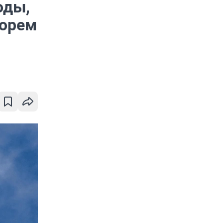
оды,
морем