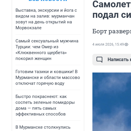
Самолет
Выставка, экскурсии и йога с
подал с
видом на залив: мурманчан
зовут на день открытий на
Морвокзале
Борт разве
Самый сексуальный мужчина
4 июля 2026, 15:49
Турции: чем Омер из
«Клюквенного щербета»
покорил женщин
Написать
Готовим тазики и ковшики! В
Мурманске и области массово
отключат горячую воду
Быстро покраснеют: как
соспеть зеленые помидоры
дома — пять самых
эффективных способов
В Мурманске столкнулись