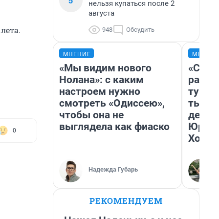
5
нельзя купаться после 2
августа
лета.
948
Обсудить
МНЕНИЕ
МНЕНИ
«Мы видим нового
«Слив
Нолана»: с каким
разоч
настроем нужно
турис
смотреть «Одиссею»,
тысяч
чтобы она не
день 
выглядела как фиаско
Юрско
0
Хогва
Надежда Губарь
РЕКОМЕНДУЕМ