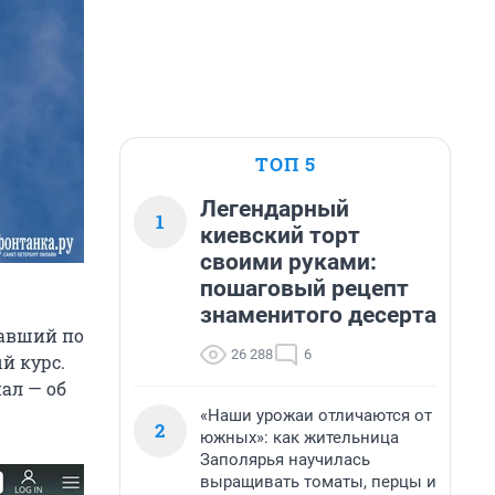
ТОП 5
Легендарный
1
киевский торт
своими руками:
пошаговый рецепт
знаменитого десерта
вавший по
26 288
6
й курс.
ал — об
«Наши урожаи отличаются от
2
южных»: как жительница
Заполярья научилась
выращивать томаты, перцы и