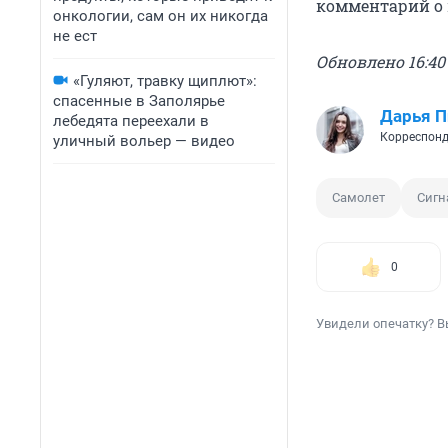
комментарий о
онкологии, сам он их никогда
не ест
Обновлено 16:40
«Гуляют, травку щиплют»:
спасенные в Заполярье
Дарья П
лебедята переехали в
Корреспонд
уличный вольер — видео
Самолет
Сигн
0
Увидели опечатку? В