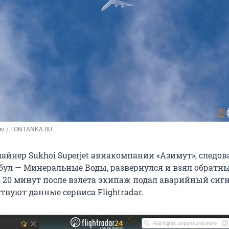
ев / FONTANKA.RU
айнер Sukhoi Superjet авиакомпании «Азимут», следо
ул — Минеральные Воды, развернулся и взял обратны
 20 минут после взлета экипаж подал аварийный сигн
твуют данные сервиса Flightradar.