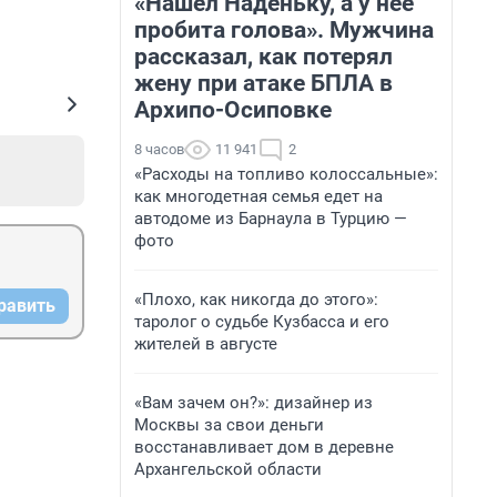
«Нашел Наденьку, а у нее
пробита голова». Мужчина
рассказал, как потерял
жену при атаке БПЛА в
Архипо-Осиповке
8 часов
11 941
2
«Расходы на топливо колоссальные»:
как многодетная семья едет на
автодоме из Барнаула в Турцию —
фото
«Плохо, как никогда до этого»:
равить
таролог о судьбе Кузбасса и его
жителей в августе
«Вам зачем он?»: дизайнер из
Москвы за свои деньги
восстанавливает дом в деревне
Архангельской области