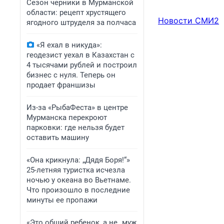
Сезон черники в Мурманской
области: рецепт хрустящего
Новости СМИ2
ягодного штруделя за полчаса
«Я ехал в никуда»:
геодезист уехал в Казахстан с
4 тысячами рублей и построил
бизнес с нуля. Теперь он
продает франшизы
Из-за «РыбаФеста» в центре
Мурманска перекроют
парковки: где нельзя будет
оставить машину
«Она крикнула: „Дядя Боря!“»
25-летняя туристка исчезла
ночью у океана во Вьетнаме.
Что произошло в последние
минуты ее пропажи
«Это общий ребенок, а не „муж