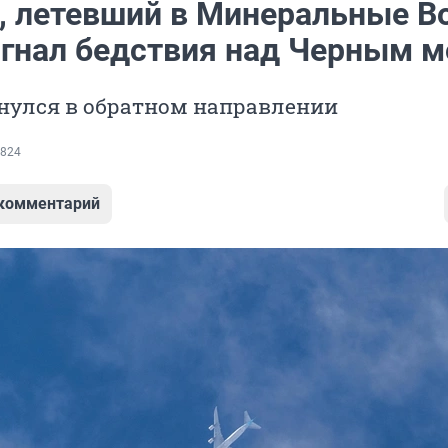
, летевший в Минеральные В
игнал бедствия над Черным 
рнулся в обратном направлении
824
 комментарий