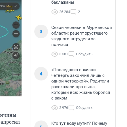
баклажаны
26 284
2
Сезон черники в Мурманской
3
области: рецепт хрустящего
ягодного штруделя за
полчаса
3 581
Обсудить
«Последнюю в жизни
4
четверть закончил лишь с
одной четверкой». Родители
рассказали про сына,
который всю жизнь боролся
с раком
2 976
Обсудить
Причины
запросил
Кто тут воду мутит? Почему