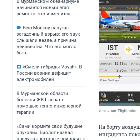
В мурманском океанариуме
начинается новый этап
ремонта: что изменится
Всю Москву напугал
загадочный взрыв: его звук
слышали везде, а причина
неизвестна. Что это могло
быть
«Смели гибриды Voyah». В
России возник дефицит
электромобилей
В Мурманской области
болезни ЖКТ лечат с
помощью генно-инженерной
Источник: 
Flightradar
терапии
«Сами кормите свои будущие
На борту возду
опухоли». Биолог назвал
инцидента пока
продукты, которые приводят к