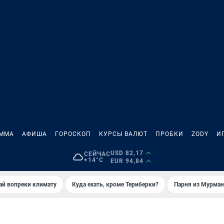
АММА
АФИША
ГОРОСКОП
КУРСЫ ВАЛЮТ
ПРОБКИ
ZODY
И
USD 82,17
СЕЙЧАС
+14°C
EUR 94,84
й вопреки климату
Куда ехать, кроме Териберки?
Парня из Мурман