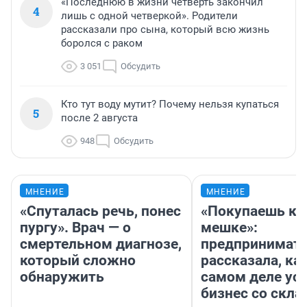
«Последнюю в жизни четверть закончил
4
лишь с одной четверкой». Родители
рассказали про сына, который всю жизнь
боролся с раком
3 051
Обсудить
Кто тут воду мутит? Почему нельзя купаться
5
после 2 августа
948
Обсудить
МНЕНИЕ
МНЕНИЕ
«Спуталась речь, понес
«Покупаешь ко
пургу». Врач — о
мешке»:
смертельном диагнозе,
предпринимат
который сложно
рассказала, как
обнаружить
самом деле ус
бизнес со скл