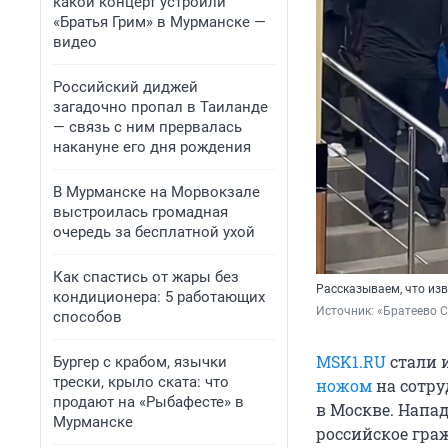
какой концерт устроили
«Братья Грим» в Мурманске —
видео
Российский диджей
загадочно пропал в Таиланде
— связь с ним прервалась
накануне его дня рождения
В Мурманске на Морвокзале
выстроилась громадная
очередь за бесплатной ухой
Как спастись от жары без
Рассказываем, что изв
кондиционера: 5 работающих
Источник: 
«Братеево С
способов
MSK1.RU
стали 
Бургер с крабом, язычки
трески, крыло ската: что
ножом
на сотру
продают на «Рыбафесте» в
в Москве. Напа
Мурманске
российское гра