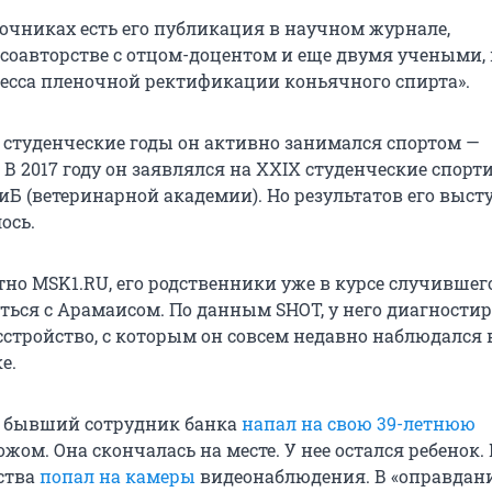
очниках есть его публикация в научном журнале,
соавторстве с отцом-доцентом и еще двумя учеными, 
есса пленочной ректификации коньячного спирта».
в студенческие годы он активно занимался спортом —
 В 2017 году он заявлялся на XXIX студенческие спор
Б (ветеринарной академии). Но результатов его выс
ось.
тно MSK1.RU, его родственники уже в курсе случившег
ться с Арамаисом. По данным SHOT, у него диагности
сстройство, с которым он совсем недавно наблюдался 
е.
у бывший сотрудник банка
напал на свою 39-летнюю
ожом. Она скончалась на месте. У нее остался ребенок
ства
попал на камеры
видеонаблюдения. В «оправдани