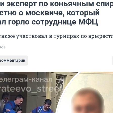
 и эксперт по коньячным спи
стно о москвиче, который
ал горло сотруднице МФЦ
также участвовал в турнирах по армрест
653
 комментарий