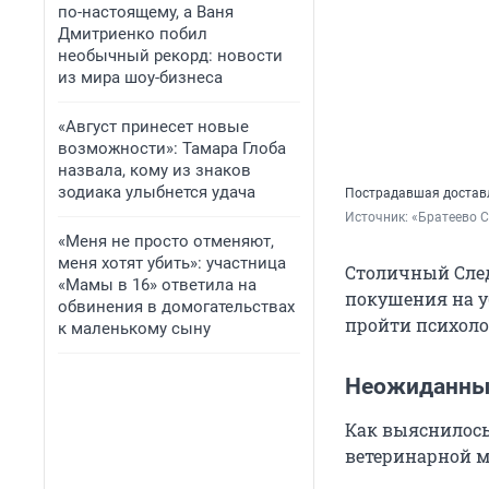
по-настоящему, а Ваня
Дмитриенко побил
необычный рекорд: новости
из мира шоу-бизнеса
«Август принесет новые
возможности»: Тамара Глоба
назвала, кому из знаков
зодиака улыбнется удача
Пострадавшая доставл
Источник: 
«Братеево С
«Меня не просто отменяют,
меня хотят убить»: участница
Столичный След
«Мамы в 16» ответила на
покушения на у
обвинения в домогательствах
пройти психоло
к маленькому сыну
Неожиданны
Как выяснилось
ветеринарной м