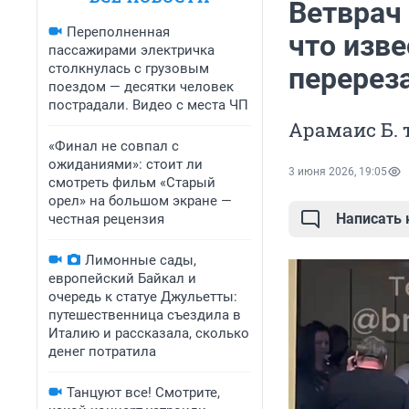
Ветврач
Переполненная
что изве
пассажирами электричка
столкнулась с грузовым
перерез
поездом — десятки человек
пострадали. Видео с места ЧП
Арамаис Б. 
«Финал не совпал с
ожиданиями»: стоит ли
3 июня 2026, 19:05
смотреть фильм «Старый
орел» на большом экране —
Написать
честная рецензия
Лимонные сады,
европейский Байкал и
очередь к статуе Джульетты:
путешественница съездила в
Италию и рассказала, сколько
денег потратила
Танцуют все! Смотрите,