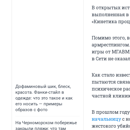
В открытых ист
выполненная в 
«Кинетика проц
Помимо этого, 
армрестлингом.
игры от МГАВМи
в Сети не оказал
Как стало извес
пытаются связа
Дофаминовый шик, блеск,
психическое ра
красота. Фанки-стайл в
частной клиник
одежде: что это такое и как
его носить — примеры
образов с фото
В прошлом год
начальницу
с н
На Черноморском побережье
жестокого убий
закрыли пляжи: что там