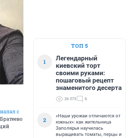
ТОП 5
Легендарный
1
киевский торт
своими руками:
пошаговый рецепт
знаменитого десерта
26 373
6
напал с
«Наши урожаи отличаются от
Братеево
2
южных»: как жительница
ющий
Заполярья научилась
выращивать томаты, перцы и