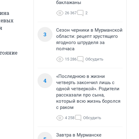
баклажаны
чина
26 367
2
жевых
я
Сезон черники в Мурманской
3
области: рецепт хрустящего
ягодного штруделя за
полчаса
стояние
15 286
Обсудить
«Последнюю в жизни
4
четверть закончил лишь с
одной четверкой». Родители
рассказали про сына,
который всю жизнь боролся
с раком
4 258
Обсудить
Завтра в Мурманске