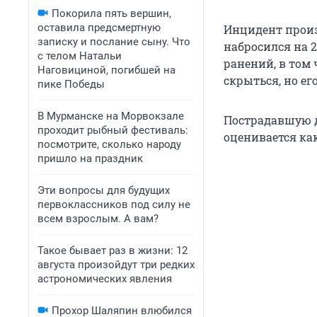
Покорила пять вершин,
оставила предсмертную
Инцидент произ
записку и послание сыну. Что
набросился на 
с телом Натальи
ранений, в том
Наговициной, погибшей на
скрыться, но е
пике Победы
В Мурманске на Морвокзале
Пострадавшую д
проходит рыбный фестиваль:
оценивается как
посмотрите, сколько народу
пришло на праздник
Эти вопросы для будущих
первоклассников под силу не
всем взрослым. А вам?
Такое бывает раз в жизни: 12
августа произойдут три редких
астрономических явления
Прохор Шаляпин влюбился