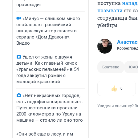
поступка
напа
происходит
называли
его с
сотрудница бан
«Минус — слишком много
спойлеров»: российский
убийцы.
ниндзя-скульптор снялся в
сериале «Дом Дракона».
Анастас
Видео
Корреспонд
Ушел от жены с двумя
детьми. Как главный качок
Братеево
ЮАО
«Уральских пельменей» в 54
года закрутил роман с
молодой красоткой
0
«Нет некрасивых городов,
есть недофинансированные».
Увидели опечатку? В
Путешественники проехали
2000 километров по Уралу на
машине — стоило ли оно того
«Они всё еще в лесу, и им