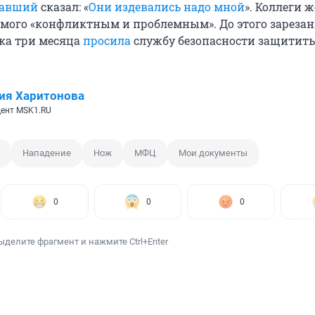
давший
сказал: «
Они издевались надо мной
». Коллеги ж
амого «конфликтным и проблемным». До этого зареза
ка три месяца
просила
службу безопасности защитить 
ия Харитонова
ент MSK1.RU
Нападение
Нож
МФЦ
Мои документы
0
0
0
ыделите фрагмент и нажмите Ctrl+Enter