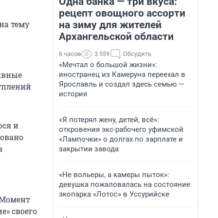
Одна банка — три вкуса:
рецепт овощного ассорти
на зиму для жителей
на тему
Архангельской области
6 часов
3 559
Обсудить
«Мечтал о большой жизни»:
тивные
иностранец из Камеруна переехал в
Ярославль и создал здесь семью —
туплений
история
«Я потерял жену, детей, всё»:
ося и
откровения экс-рабочего уфимской
ровано
«Лампочки» о долгах по зарплате и
в
закрытии завода
«Не вольеры, а камеры пыток»:
девушка пожаловалась на состояние
экопарка «Лотос» в Уссурийске
. Момент
е» своего