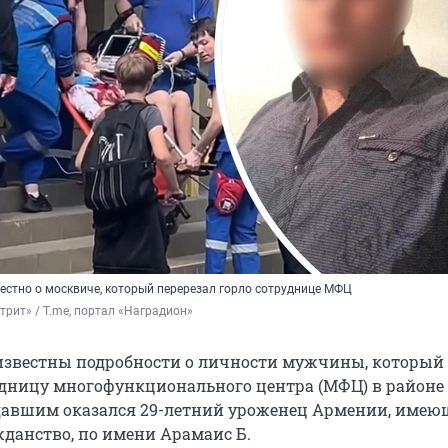
естно о москвиче, который перерезал горло сотруднице МФЦ
трит» / T.me, портал «Наградион»
известны подробности о личности мужчины, который
дницу многофункционального центра (МФЦ) в районе 
давшим оказался 29-летний уроженец Армении, име
жданство, по имени
Арамаис Б.