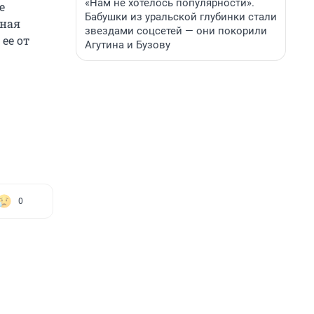
«Нам не хотелось популярности».
е
Бабушки из уральской глубинки стали
нная
звездами соцсетей — они покорили
ее от
Агутина и Бузову
0