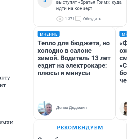
5
выступят «Братья Грим»: куда
идти на концерт
1 371
Обсудить
МНЕНИЕ
МНЕНИ
Тепло для бюджета, но
«Фина
холодно в салоне
ожида
зимой. Водитель 13 лет
смотр
ездит на электрокаре:
«Стар
плюсы и минусы
больш
акту
честн
оит
Денис Дедюхин
демии
РЕКОМЕНДУЕМ