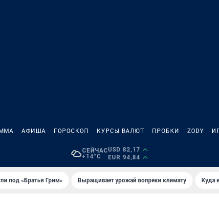
АММА
АФИША
ГОРОСКОП
КУРСЫ ВАЛЮТ
ПРОБКИ
ZODY
И
USD 82,17
СЕЙЧАС
+14°C
EUR 94,84
ли под «Братья Грим»
Выращивает урожай вопреки климату
Куда 