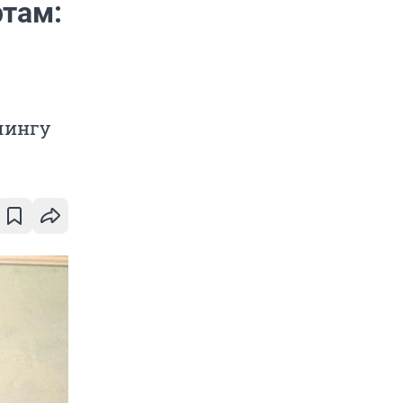
ртам:
лингу