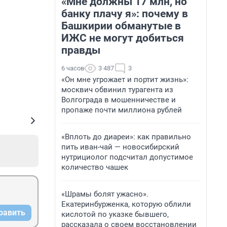
«Мне должны 17 млн, но
банку плачу я»: почему в
Башкирии обманутые в
ИЖС не могут добиться
правды
6 часов
3 487
3
«Он мне угрожает и портит жизнь»:
москвич обвинил турагента из
Волгограда в мошенничестве и
пропаже почти миллиона рублей
«Вплоть до диареи»: как правильно
пить иван-чай — новосибирский
нутрициолог подсчитал допустимое
количество чашек
«Шрамы болят ужасно».
Екатеринбурженка, которую облили
равить
кислотой по указке бывшего,
рассказала о своем восстановлении