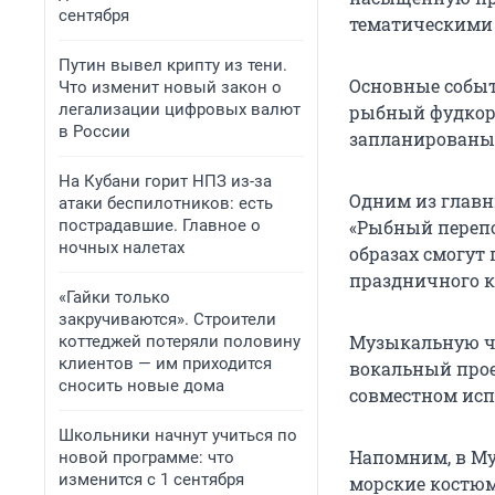
сентября
тематическими 
Путин вывел крипту из тени.
Основные событ
Что изменит новый закон о
легализации цифровых валют
рыбный фудкорт
в России
запланированы 
На Кубани горит НПЗ из-за
Одним из глав
атаки беспилотников: есть
пострадавшие. Главное о
«Рыбный перепо
ночных налетах
образах смогут
праздничного к
«Гайки только
закручиваются». Строители
Музыкальную ч
коттеджей потеряли половину
клиентов — им приходится
вокальный прое
сносить новые дома
совместном исп
Школьники начнут учиться по
Напомним, в М
новой программе: что
изменится с 1 сентября
морские костю