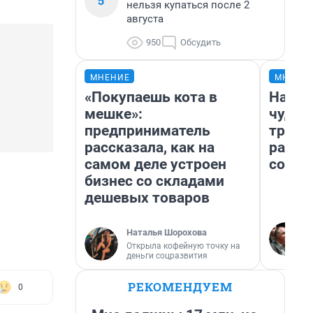
5
нельзя купаться после 2
августа
950
Обсудить
МНЕНИЕ
МНЕНИ
«Покупаешь кота в
Насле
мешке»:
чудом
предприниматель
транс
рассказала, как на
разне
самом деле устроен
совет
бизнес со складами
дешевых товаров
Наталья Шорохова
Открыла кофейную точку на
деньги соцразвития
РЕКОМЕНДУЕМ
0