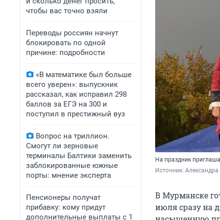
и сколько денег просить,
чтобы вас точно взяли
Переводы россиян начнут
блокировать по одной
причине: подробности
«В математике был больше
всего уверен»: выпускник
рассказал, как исправил 298
баллов за ЕГЭ на 300 и
поступил в престижный вуз
Вопрос на триллион.
Смогут ли зерновые
терминалы Балтики заменить
На праздник приглаша
заблокированные южные
Источник: 
Александра 
порты: мнение эксперта
В Мурманске го
Пенсионеры получат
июля сразу на 
прибавку: кому придут
дополнительные выплаты с 1
насыщенную пр