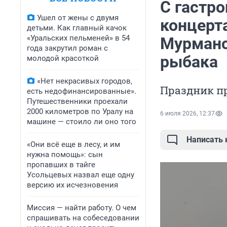
С гастр
Ушел от жены с двумя
концерт
детьми. Как главный качок
«Уральских пельменей» в 54
Мурманс
года закрутил роман с
рыбака
молодой красоткой
«Нет некрасивых городов,
Праздник пр
есть недофинансированные».
Путешественники проехали
2000 километров по Уралу на
6 июля 2026, 12:37
машине — стоило ли оно того
Написать
«Они всё еще в лесу, и им
нужна помощь»: сын
пропавших в тайге
Усольцевых назвал еще одну
версию их исчезновения
Миссия — найти работу. О чем
спрашивать на собеседовании