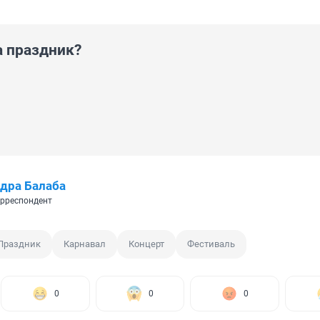
а праздник?
дра Балаба
рреспондент
Праздник
Карнавал
Концерт
Фестиваль
0
0
0