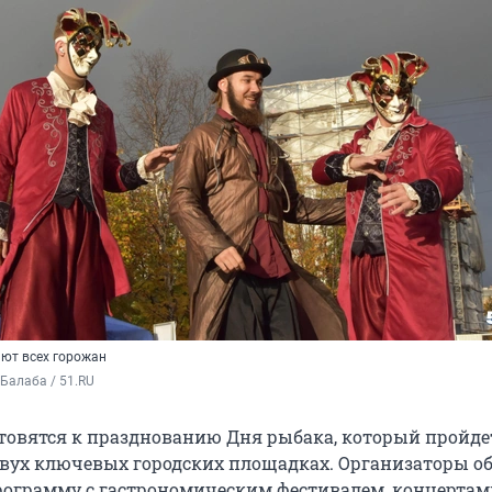
ют всех горожан
Балаба / 51.RU
товятся к празднованию Дня рыбака, который пройдет 
двух ключевых городских площадках. Организаторы 
ограмму с гастрономическим фестивалем, концертам