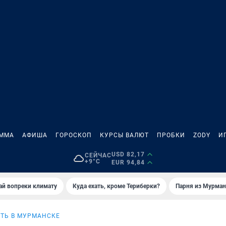
АММА
АФИША
ГОРОСКОП
КУРСЫ ВАЛЮТ
ПРОБКИ
ZODY
И
USD 82,17
СЕЙЧАС
+9°C
EUR 94,84
й вопреки климату
Куда ехать, кроме Териберки?
Парня из Мурман
ТЬ В МУРМАНСКЕ