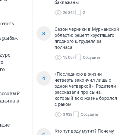
баклажаны
26 345
2
ботать
Сезон черники в Мурманской
3
области: рецепт хрустящего
 рыба».
ягодного штруделя за
полчаса
курс
15 057
Обсудить
их
го
«Последнюю в жизни
4
четверть закончил лишь с
одной четверкой». Родители
рассказали про сына,
ассовый
который всю жизнь боролся
здника в
с раком
3 938
Обсудить
чные
Кто тут воду мутит? Почему