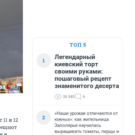
ТОП 5
Легендарный
1
киевский торт
своими руками:
пошаговый рецепт
знаменитого десерта
26 345
6
«Наши урожаи отличаются от
2
южных»: как жительница
11 и 12
Заполярья научилась
обещают
выращивать томаты, перцы и
и и