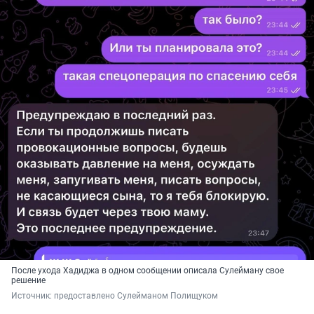
После ухода Хадиджа в одном сообщении описала Сулейману свое
решение
Источник: 
предоставлено Сулейманом Полищуком