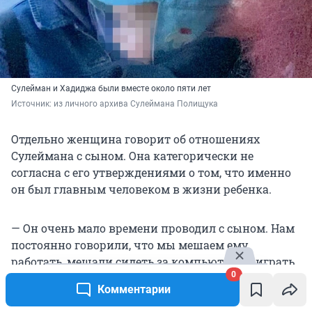
Сулейман и Хадиджа были вместе около пяти лет
Источник: 
из личного архива Сулеймана Полищука
Отдельно женщина говорит об отношениях
Сулеймана с сыном. Она категорически не
согласна с его утверждениями о том, что именно
он был главным человеком в жизни ребенка.
— Он очень мало времени проводил с сыном. Нам
постоянно говорили, что мы мешаем ему
работать, мешали сидеть за компьютером, играть,
0
мешали заниматься своими делами. Иногда он
Комментарии
мог накричать на ребенка, оттолкнуть его. Мог
обозвать его. Мог сказать что-нибудь вроде