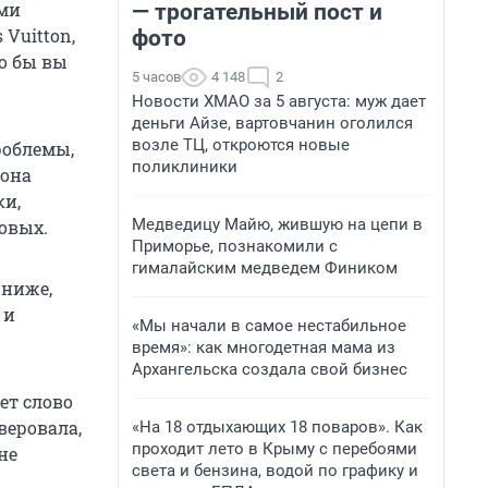
ими
— трогательный пост и
 Vuitton,
фото
то бы вы
5 часов
4 148
2
Новости ХМАО за 5 августа: муж дает
деньги Айзе, вартовчанин оголился
возле ТЦ, откроются новые
роблемы,
поликлиники
 она
ки,
Медведицу Майю, жившую на цепи в
зовых.
Приморье, познакомили с
гималайским медведем Фиником
 ниже,
 и
«Мы начали в самое нестабильное
время»: как многодетная мама из
Архангельска создала свой бизнес
ет слово
веровала,
«На 18 отдыхающих 18 поваров». Как
проходит лето в Крыму с перебоями
не
света и бензина, водой по графику и