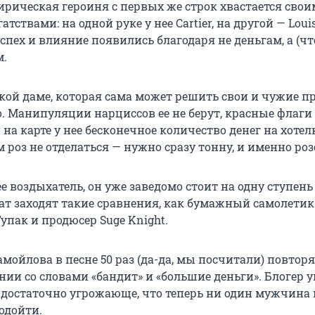
ирическая героиня с первых же строк хвастается сво
ствами: на одной руке у нее Cartier, на другой — Louis
успех и влияние появились благодаря не деньгам, а (ч
м.
кой даме, которая сама может решить свои и чужие п
о. Манипуляции нарциссов ее не берут, красные флаги
и на карте у нее бесконечное количество денег на хотел
 роз не отделаться — нужно сразу тонну, и именно ро
е воздыхатель, он уже заведомо стоит на одну ступень
чат заходят такие сравнения, как бумажный самолетик
Тупак и продюсер Suge Knight.
амойлова в песне 50 раз (да-да, мы посчитали) повторя
нии со словами «бандит» и «большие деньги». Блогер у
о достаточно угрожающе, что теперь ни один мужчина 
одойти.