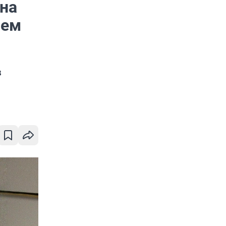
на
чем
в