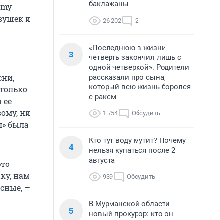
баклажаны
mmy
вушек и
26 202
2
«Последнюю в жизни
3
четверть закончил лишь с
одной четверкой». Родители
сни,
рассказали про сына,
который всю жизнь боролся
 только
с раком
 ее
вому, ни
1 754
Обсудить
л» была
Кто тут воду мутит? Почему
4
нельзя купаться после 2
августа
это
ку, нам
939
Обсудить
ссные, —
В Мурманской области
5
новый прокурор: кто он