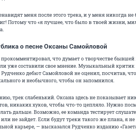
авидят меня после этого трека, и у меня никогда не 
иг! Потому что «я лучшее, что было в твоей жизни, ми
а.
ублика о песне Оксаны Самойловой
 прокомментировал, что думает о творчестве бывшей
ли уже составили свое мнение. Музыкальный критик
 Рудченко дебют Самойловой не оценил, посчитав, что
кального и необычного, чтобы он запомнился.
нию, трек слабенький. Оксана здесь не показывает ни
ов, никаких хуков, чтобы что-то цепляло. Нужно посм
елать дальше. Возможно, ее команда тестирует слушате
 или не зайдет. Если будут треки такого же плана, я не
ьной карьере, — высказался Рудченко изданию «Газета