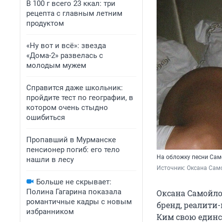
В 100 г всего 23 ккал: три
рецепта с главным летним
продуктом
«Ну вот и всё»: звезда
«Дома-2» развелась с
молодым мужем
Справится даже школьник:
пройдите тест по географии, в
котором очень стыдно
ошибиться
Пропавший в Мурманске
пенсионер погиб: его тело
На обложку песни Са
нашли в лесу
Источник: 
Оксана Сам
Больше не скрывает:
Полина Гагарина показала
Оксана Самойло
романтичные кадры с новым
бренд, реалити-
избранником
Ким свою единс