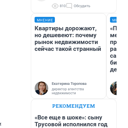
810
Обсудить
МНЕНИЕ
МНЕНИ
Квартиры дорожают,
«Поку
но дешевеют: почему
мешке
рынок недвижимости
предп
сейчас такой странный
расска
самом
бизне
дешев
Екатерина Торопова
директор агентства
недвижимости
РЕКОМЕНДУЕМ
«Все еще в шоке»: сыну
и
Трусовой исполнился год