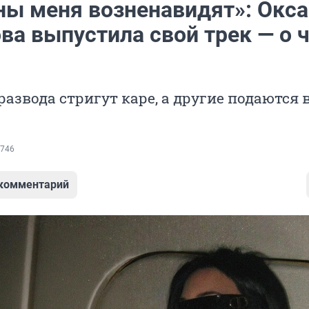
ы меня возненавидят»: Окса
ва выпустила свой трек — о 
развода стригут каре, а другие подаются 
746
 комментарий