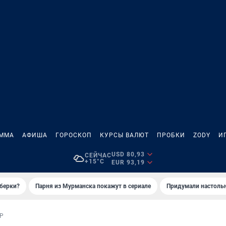
АММА
АФИША
ГОРОСКОП
КУРСЫ ВАЛЮТ
ПРОБКИ
ZODY
И
USD 80,93
СЕЙЧАС
+15°C
EUR 93,19
иберки?
Парня из Мурманска покажут в сериале
Придумали настольн
Р