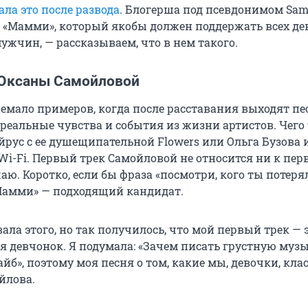
ала это после развода
. Блогерша под псевдонимом Sa
 «Мамми», который якобы должен поддержать всех де
ужчин, — рассказываем, что в нем такого.
 Оксаны Самойловой
немало примеров, когда после расставания выходят пе
еальные чувства и события из жизни артистов. Чего
рус с ее душещипательной Flowers или Ольга Бузова и
i-Fi. Первый трек Самойловой не относится ни к пер
аю. Коротко, если бы фраза «посмотри, кого ты потеря
«Мамми» — подходящий кандидат.
ала этого, но так получилось, что мой первый трек — 
 девчонок. Я подумала: «Зачем писать грустную музы
йб», поэтому моя песня о том, какие мы, девочки, кла
йлова.