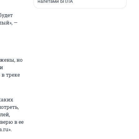
налетами БПЛА
будет
лый», —
 жены, но
 и
 в треке
каких
отреть,
лей,
 верю в ее
.ru».