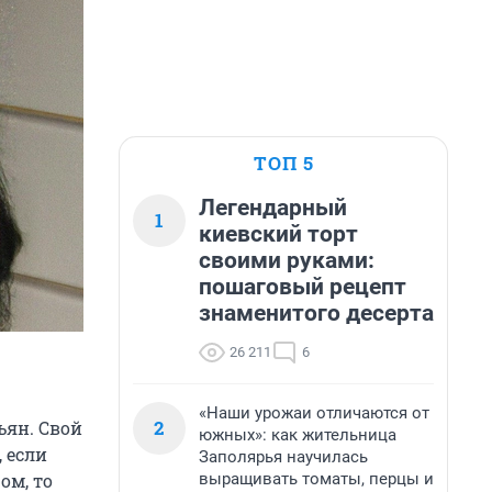
ТОП 5
Легендарный
1
киевский торт
своими руками:
пошаговый рецепт
знаменитого десерта
26 211
6
«Наши урожаи отличаются от
2
ьян. Свой
южных»: как жительница
 если
Заполярья научилась
выращивать томаты, перцы и
ом, то