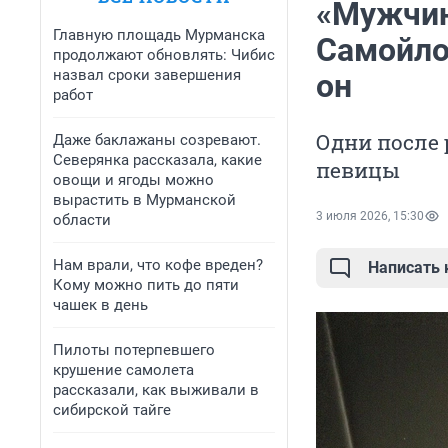
«Мужчин
Главную площадь Мурманска
Самойло
продолжают обновлять: Чибис
назвал сроки завершения
он
работ
Одни после 
Даже баклажаны созревают.
Северянка рассказала, какие
певицы
овощи и ягоды можно
вырастить в Мурманской
3 июля 2026, 15:30
области
Нам врали, что кофе вреден?
Написать
Кому можно пить до пяти
чашек в день
Пилоты потерпевшего
крушение самолета
рассказали, как выживали в
сибирской тайге