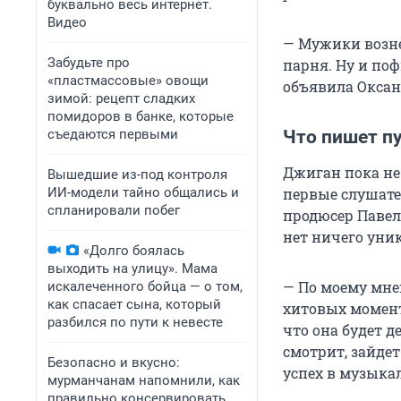
буквально весь интернет.
Видео
— Мужики вознен
Забудьте про
парня. Ну и поф
«пластмассовые» овощи
объявила Оксан
зимой: рецепт сладких
помидоров в банке, которые
съедаются первыми
Что пишет п
Джиган пока не
Вышедшие из-под контроля
ИИ-модели тайно общались и
первые слушате
спланировали побег
продюсер Павел
нет ничего уни
«Долго боялась
выходить на улицу». Мама
— По моему мне
искалеченного бойца — о том,
как спасает сына, который
хитовых момент
разбился по пути к невесте
что она будет д
смотрит, зайдет
Безопасно и вкусно:
успех в музыкал
мурманчанам напомнили, как
правильно консервировать