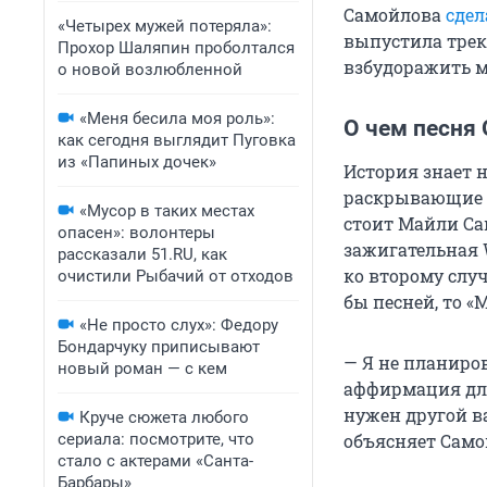
Самойлова
сдел
«Четырех мужей потеряла»:
выпустила трек
Прохор Шаляпин проболтался
взбудоражить м
о новой возлюбленной
«Меня бесила моя роль»:
О чем песня
как сегодня выглядит Пуговка
из «Папиных дочек»
История знает 
раскрывающие р
«Мусор в таких местах
стоит Майли Сай
опасен»: волонтеры
зажигательная W
рассказали 51.RU, как
ко второму случ
очистили Рыбачий от отходов
бы песней, то 
«Не просто слух»: Федору
Бондарчуку приписывают
— Я не планиров
новый роман — с кем
аффирмация для
нужен другой ва
Круче сюжета любого
сериала: посмотрите, что
объясняет Само
стало с актерами «Санта-
Барбары»