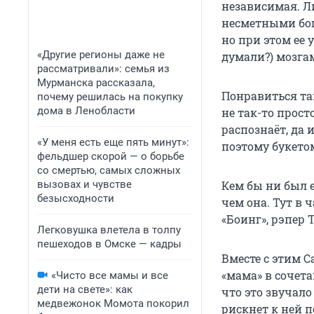
независимая. Л
несметными богат
но при этом ее 
«Другие регионы даже не
думали?) мозга
рассматривали»: семья из
Мурманска рассказала,
Понравиться та
почему решилась на покупку
дома в Ленобласти
не так-то прост
распознаёт, да 
«У меня есть еще пять минут»:
поэтому букетом
фельдшер скорой — о борьбе
со смертью, самых сложных
вызовах и чувстве
Кем бы ни был е
безысходности
чем она. Тут в 
«Боинг», рэпер 
Легковушка влетела в толпу
пешеходов в Омске — кадры
Вместе с этим С
«мама» в сочета
«Чисто все мамы и все
дети на свете»: как
что это звучал
медвежонок Момота покорил
рискнет к ней п