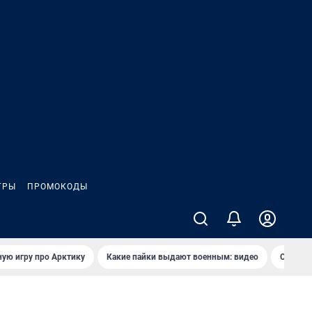
ГРЫ
ПРОМОКОДЫ
ую игру про Арктику
Какие пайки выдают военным: видео
Самая 