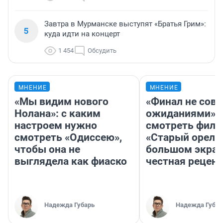
Завтра в Мурманске выступят «Братья Грим»:
5
куда идти на концерт
1 454
Обсудить
МНЕНИЕ
МНЕНИЕ
«Мы видим нового
«Финал не совп
Нолана»: с каким
ожиданиями»: 
настроем нужно
смотреть фил
смотреть «Одиссею»,
«Старый орел» 
чтобы она не
большом экран
выглядела как фиаско
честная рецен
Надежда Губарь
Надежда Губар