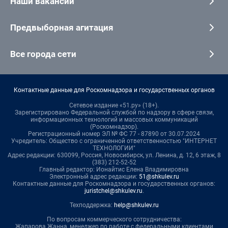
Наши вакансии
Предвыборная агитация
Все города сети
Контактные данные для Роскомнадзора и государственных органов
Сетевое издание «51.ру» (18+).
Зарегистрировано Федеральной службой по надзору в сфере связи,
информационных технологий и массовых коммуникаций
(Роскомнадзор).
Регистрационный номер ЭЛ № ФС 77 - 87890 от 30.07.2024
Учредитель: Общество с ограниченной ответственностью "ИНТЕРНЕТ
ТЕХНОЛОГИИ"
Адрес редакции: 630099, Россия, Новосибирск, ул. Ленина, д. 12, 6 этаж, 8
(383) 212-52-52
Главный редактор: Ионайтис Елена Владимировна
Электронный адрес редакции:
51@shkulev.ru
Контактные данные для Роскомнадзора и государственных органов:
juristchel@shkulev.ru
.
Техподдержка:
help@shkulev.ru
По вопросам коммерческого сотрудничества:
Жапарова Жанна, менеджер по работе с федеральными клиентами