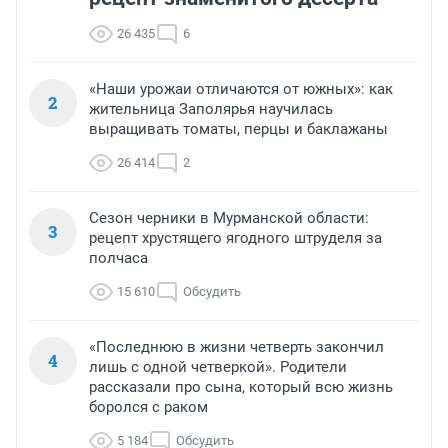
26 435
6
«Наши урожаи отличаются от южных»: как
2
жительница Заполярья научилась
выращивать томаты, перцы и баклажаны
26 414
2
Сезон черники в Мурманской области:
3
рецепт хрустящего ягодного штруделя за
полчаса
15 610
Обсудить
«Последнюю в жизни четверть закончил
4
лишь с одной четверкой». Родители
рассказали про сына, который всю жизнь
боролся с раком
5 184
Обсудить