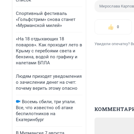
список
Мирослава Карпо
Спортивный фестиваль
«Гольфстрим» снова станет
«Мурманской милей»
0
«На 18 отдыхающих 18
Увидели опечатку? В
поваров». Как проходит лето в
Крыму с перебоями света и
бензина, водой по графику и
налетами БПЛА
Людям приходят уведомления
о зачислении денег на счет:
почему верить этому опасно
Восемь сбили, три упали.
Все, что известно об атаке
КОММЕНТАР
беспилотников на
Екатеринбург
В Мурманске 7 августа