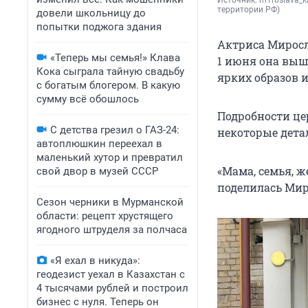
Источник: 
m1r0slava_
k
территории РФ)
довели школьницу до
попытки поджога здания
Актриса Миросл
«Теперь мы семья!» Клава
1 июня
она вышл
Кока сыграла тайную свадьбу
ярких образов и
с богатым блогером. В какую
сумму всё обошлось
Подробности це
С детства грезил о ГАЗ-24:
некоторые дета
автоплюшкин переехал в
маленький хутор и превратил
«Мама, семья, ж
свой двор в музей СССР
поделилась Миро
Сезон черники в Мурманской
области: рецепт хрустящего
ягодного штруделя за полчаса
«Я ехал в никуда»:
геодезист уехал в Казахстан с
4 тысячами рублей и построил
бизнес с нуля. Теперь он