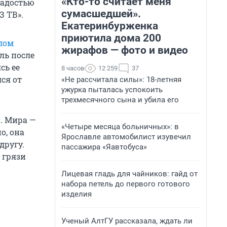
«Кто-то считает меня
радостью
сумасшедшей».
 ТВ».
Екатеринбурженка
приютила дома 200
лом
жирафов — фото и видео
ель после
сь ее
8 часов
12 259
37
ся от
«Не рассчитала силы»: 18-летняя
ужурка пыталась успокоить
трехмесячного сына и убила его
. Мира —
«Четыре месяца больничных»: в
о, она
Ярославле автомобилист изувечил
другу.
пассажира «Яавтобуса»
 грязи
Лицевая гладь для чайников: гайд от
набора петель до первого готового
изделия
Ученый АлтГУ рассказала, ждать ли