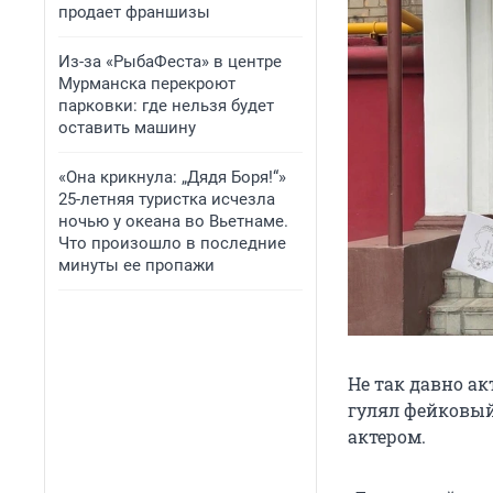
продает франшизы
Из-за «РыбаФеста» в центре
Мурманска перекроют
парковки: где нельзя будет
оставить машину
«Она крикнула: „Дядя Боря!“»
25-летняя туристка исчезла
ночью у океана во Вьетнаме.
Что произошло в последние
минуты ее пропажи
Не так давно а
гулял фейковый
актером.