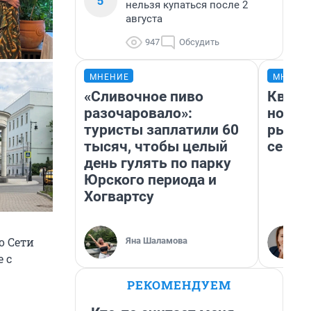
5
нельзя купаться после 2
августа
947
Обсудить
МНЕНИЕ
МНЕНИ
«Сливочное пиво
Кварт
разочаровало»:
но де
туристы заплатили 60
рынок
тысяч, чтобы целый
сейча
день гулять по парку
Юрского периода и
Хогвартсу
По Сети
Яна Шаламова
 с
РЕКОМЕНДУЕМ