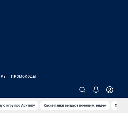
ГРЫ
ПРОМОКОДЫ
ую игру про Арктику
Какие пайки выдают военным: видео
Самая 