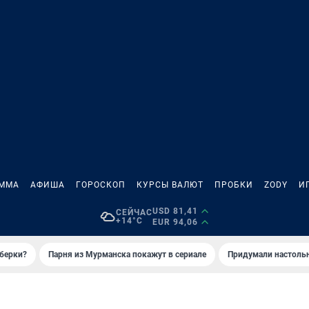
АММА
АФИША
ГОРОСКОП
КУРСЫ ВАЛЮТ
ПРОБКИ
ZODY
И
USD 81,41
СЕЙЧАС
+14°C
EUR 94,06
иберки?
Парня из Мурманска покажут в сериале
Придумали настольн