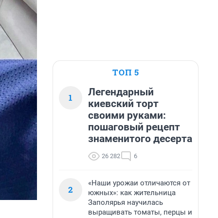
ТОП 5
Легендарный
1
киевский торт
своими руками:
пошаговый рецепт
знаменитого десерта
26 282
6
«Наши урожаи отличаются от
2
южных»: как жительница
Заполярья научилась
выращивать томаты, перцы и