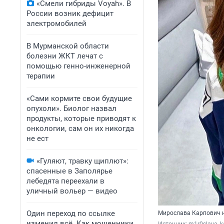
«Смели гибриды Voyah». В
России возник дефицит
электромобилей
В Мурманской области
болезни ЖКТ лечат с
помощью генно-инженерной
терапии
«Сами кормите свои будущие
опухоли». Биолог назвал
продукты, которые приводят к
онкологии, сам он их никогда
не ест
«Гуляют, травку щиплют»:
спасенные в Заполярье
лебедята переехали в
уличный вольер — видео
Один переход по ссылке
Мирослава Карпович н
изменил всё. Как мошенники