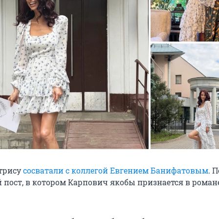
ктрису
сосватали с коллегой Евгением Банифатовым
. 
 пост, в котором Карпович якобы признается в романе