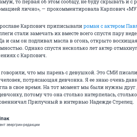
амуж, то первая об этом сообщу, не буду скрывать и с 
мацией лично», — прокомментировала Карпович «МУЗ
ирославе Карпович приписывали
роман с актером Пав
оллеги стали замечать их вместе всего спустя пару нед
Да и сам он подливал масла в огонь, открыто восхищая
мностью. Однако спустя несколько лет актер отмахнул
шениях с Карпович.
 говорили, что мы парень с девушкой. Это СМИ писали
человек, потрясающая девчонка. Я ее знаю очень давн
гла в свое время. На тот момент мы были нужны друг 
евчонку, потому что она столько натерпелась, столько
ровенничал Прилучный в интервью Надежде Стрелец.
Шпак
ент эвергрин-редакции