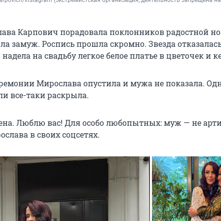
arpovich/Instagram 
(экстремистская организация, деятельность запрещена на 
ава Карпович порадовала поклонников радостной но
а замуж. Роспись прошла скромно. Звезда отказалась
 надела на свадьбу легкое белое платье в цветочек и к
ремонии Мирослава опустила и мужа не показала. Од
ли все-таки раскрыла.
ена. Люблю вас! Для особо любопытных: муж — не арти
слава в своих соцсетях.