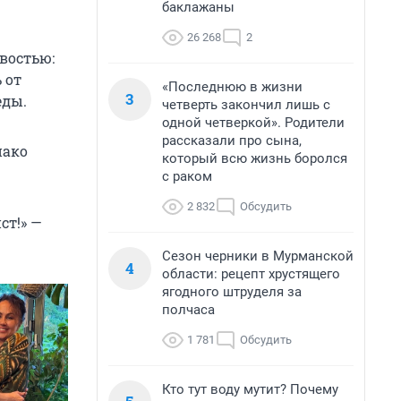
баклажаны
26 268
2
востью:
 от
«Последнюю в жизни
3
еды.
четверть закончил лишь с
одной четверкой». Родители
рассказали про сына,
нако
который всю жизнь боролся
с раком
2 832
Обсудить
ст!» —
Сезон черники в Мурманской
4
области: рецепт хрустящего
ягодного штруделя за
полчаса
1 781
Обсудить
Кто тут воду мутит? Почему