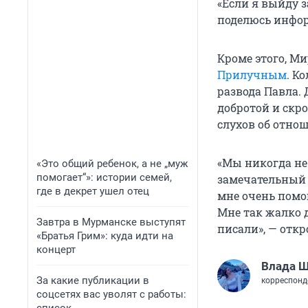
«Если я выйду з
поделюсь инфор
Кроме этого, М
Прилучным
. К
развода Павла. 
добротой и скро
слухов об отно
«Мы никогда не
«Это общий ребенок, а не „муж
помогает“»: истории семей,
замечательный 
где в декрет ушел отец
мне очень помо
Мне так жалко д
Завтра в Мурманске выступят
писали», — отк
«Братья Грим»: куда идти на
концерт
Влада 
За какие публикации в
корреспонд
соцсетях вас уволят с работы: