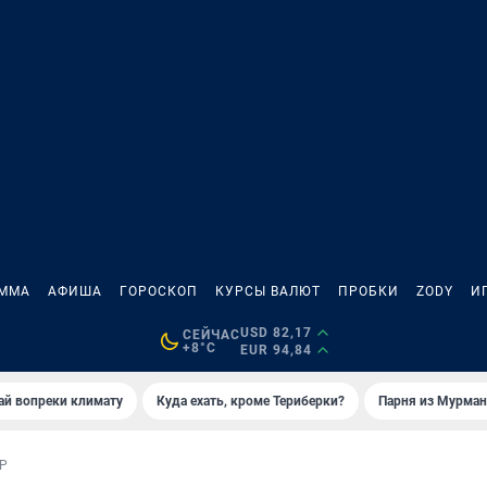
АММА
АФИША
ГОРОСКОП
КУРСЫ ВАЛЮТ
ПРОБКИ
ZODY
И
USD 82,17
СЕЙЧАС
+8°C
EUR 94,84
й вопреки климату
Куда ехать, кроме Териберки?
Парня из Мурман
Р