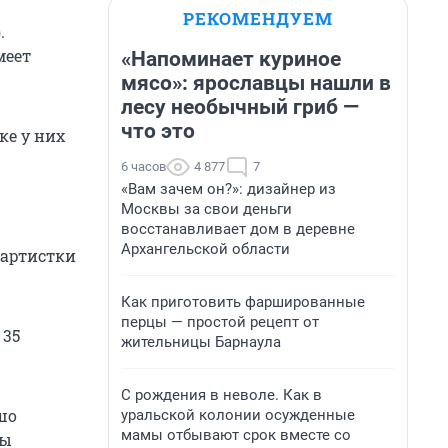
РЕКОМЕНДУЕМ
.
меет
«Напоминает куриное
мясо»: ярославцы нашли в
лесу необычный гриб —
что это
ке у них
6 часов
4 877
7
«Вам зачем он?»: дизайнер из
Москвы за свои деньги
восстанавливает дом в деревне
Архангельской области
 артистки
Как приготовить фаршированные
перцы — простой рецепт от
 35
жительницы Барнаула
С рождения в неволе. Как в
шо
уральской колонии осужденные
мамы отбывают срок вместе со
Мы