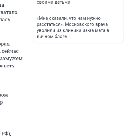
своими детьми
на
хватало.
«Мне сказали, что нам нужно
лась
расстаться». Московского врача
уволили из клиники из-за мата в
личном блоге
орая
 сейчас
а замужем
авету.
вом
тр
 РФ),