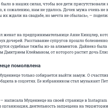
о было в наших силах, чтобы все дети присутствовали 
, к сожалению, нам не удалось. Дочек мужа очень не 
 их ждали на свадьбе, но мечта не сбылась», — подели
ыл женат на предпринимательнице Анне Кинцлер, кот
ух дочерей. Расставание супругов прошло болезненно,
утся судебные тяжбы из-за алиментов. Дайнеко был
м Дмитрием Клейманом, от которого растит дочь Елиз
иеце помолвлена
Муцениеце только собирается выйти замуж. О счастли
общила в соцсетях. Ее избранником стал музыкант Пе
», — написала Муцениеце на своей странице в Instagram
 организация, деятельность запрещена на территории