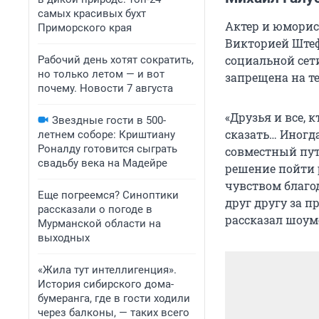
самых красивых бухт
Актер и юморис
Приморского края
Викторией Штеф
социальной сети
Рабочий день хотят сократить,
но только летом — и вот
запрещена на т
почему. Новости 7 августа
«Друзья и все,
Звездные гости в 500-
сказать… Иногд
летнем соборе: Криштиану
Роналду готовится сыграть
совместный пут
свадьбу века на Мадейре
решение пойти 
чувством благо
Еще погреемся? Синоптики
друг другу за п
рассказали о погоде в
рассказал шоум
Мурманской области на
выходных
«Жила тут интеллигенция».
История сибирского дома-
бумеранга, где в гости ходили
через балконы, — таких всего