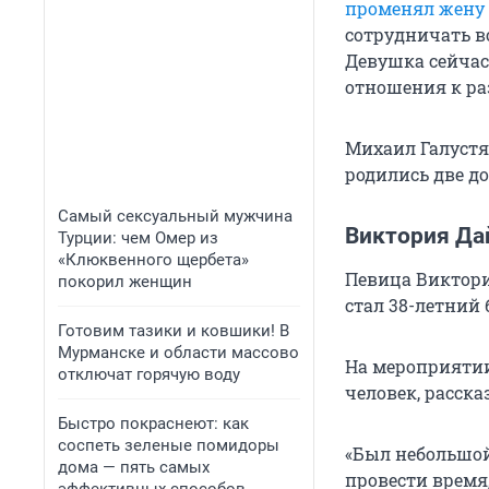
променял жену
сотрудничать во
Девушка сейчас 
отношения к ра
Михаил Галустя
родились две д
Самый сексуальный мужчина
Виктория Д
Турции: чем Омер из
«Клюквенного щербета»
Певица Виктори
покорил женщин
стал 38-летний 
Готовим тазики и ковшики! В
Мурманске и области массово
На мероприятии
отключат горячую воду
человек, расск
Быстро покраснеют: как
соспеть зеленые помидоры
«Был небольшой
дома — пять самых
провести время,