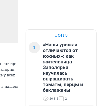
ТОП 5
«Наши урожаи
1
отличаются от
южных»: как
жительница
уцениеце
Заполярья
иктория
научилась
е у всех
выращивать
томаты, перцы и
— в нашем
баклажаны
26 313
2