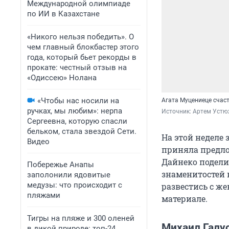
Международной олимпиаде
по ИИ в Казахстане
«Никого нельзя победить». О
чем главный блокбастер этого
года, который бьет рекорды в
прокате: честный отзыв на
«Одиссею» Нолана
«Чтобы нас носили на
Агата Муцениеце счас
ручках, мы любим»: нерпа
Источник: 
Артем Устю
Сергеевна, которую спасли
бельком, стала звездой Сети.
На этой неделе
Видео
приняла предло
Дайнеко подели
Побережье Анапы
знаменитостей 
заполонили ядовитые
медузы: что происходит с
развестись с же
пляжами
материале.
Тигры на пляже и 300 оленей
Михаил Галу
в дикой природе: топ-24