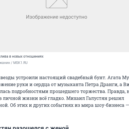
тлива в новых отношениях
жанин / MSK1.RU
 звезды устроили настоящий свадебный бунт. Агата М
жение руки и сердца от музыканта Петра Дранги, а В
лась подробностями прошедшего торжества. Правда, н
в личной жизни всё гладко. Михаил Галустян решил
ной. Об этих и других событиях из мира шоу-бизнеса 
стян разошелся с женой