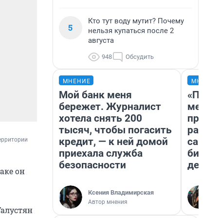
Кто тут воду мутит? Почему
5
нельзя купаться после 2
августа
948
Обсудить
МНЕНИЕ
МНЕНИ
Мой банк меня
«Поку
бережет. Журналист
мешке
хотела снять 200
предп
тысяч, чтобы погасить
расска
кредит, — к ней домой
самом
ерритории 
приехала служба
бизне
безопасности
дешев
аке он
Ксения Владимирская
Автор мнения
Галустян