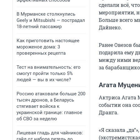
эффективных способов
сделали всё, чт
мероприятии, но
В Мурманске столкнулись
Больше всего мы
Geely и Mitsubishi — пострадал
18-летний пассажир
Дайнеко.
Как приготовить настоящее
Ранее Овезов б
мороженое дома: 3
подарила ему дв
проверенных рецепта
между ними вед
за барабанщико
Тест на внимательность: его
смогут пройти только 5%
людей — вы в их числе?
Агата Муцен
Россию атаковали больше 200
Актриса Агата 
тысяч дронов, а Беларусь
событии она со
стягивает войска к
Дранга.
украинской границе: главное
об СВО за неделю
«Я сказала „да“
Лицевая гладь для чайников:
(экстремистская
гайд от набора петель до