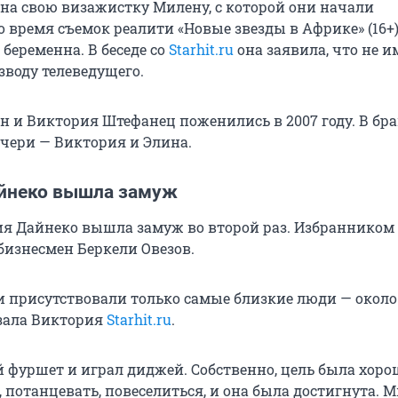
на свою визажистку Милену, с которой они начали
 время съемок реалити «Новые звезды в Африке» (16+)
беременна. В беседе со
Starhit.ru
она заявила, что не и
зводу телеведущего.
н и Виктория Штефанец поженились в 2007 году. В бра
очери — Виктория и Элина.
айнеко вышла замуж
я Дайнеко вышла замуж во второй раз. Избранником
бизнесмен Беркели Овезов.
 присутствовали только самые близкие люди — около
азала Виктория
Starhit.ru
.
 фуршет и играл диджей. Собственно, цель была хоро
 потанцевать, повеселиться, и она была достигнута. 