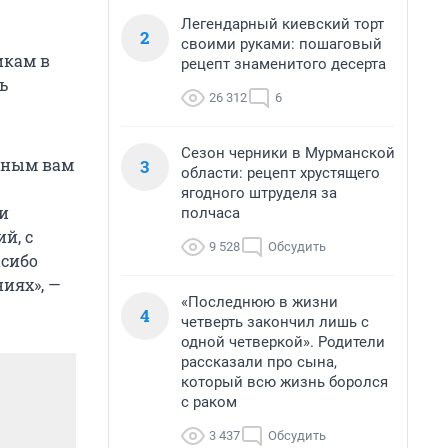
Легендарный киевский торт
2
своими руками: пошаговый
икам в
рецепт знаменитого десерта
ь
26 312
6
Сезон черники в Мурманской
ужным вам
3
области: рецепт хрустящего
ягодного штруделя за
и
полчаса
й, с
9 528
Обсудить
асибо
иях», —
«Последнюю в жизни
4
четверть закончил лишь с
одной четверкой». Родители
рассказали про сына,
который всю жизнь боролся
с раком
3 437
Обсудить