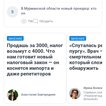
В Мурманской области новый прокурор: кто
5
он
798
Обсудить
МНЕНИЕ
МНЕНИЕ
Продашь за 3000, налог
«Спуталась реч
возьмут с 4000. Что
пургу». Врач — 
нам готовит новый
смертельном д
налоговый закон — он
который слож
коснется импорта и
обнаружить
даже репетиторов
Ирина Волкова
Главврач клини
Анастасия Завгородняя
«Реабилитация 
Волковой»