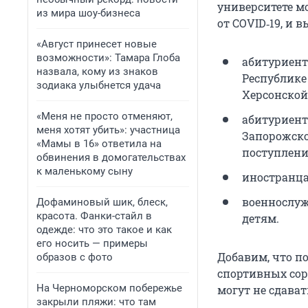
университете м
из мира шоу-бизнеса
от COVID‑19, и 
«Август принесет новые
возможности»: Тамара Глоба
абитуриент
назвала, кому из знаков
Республике
зодиака улыбнется удача
Херсонской
«Меня не просто отменяют,
абитуриент
меня хотят убить»: участница
Запорожско
«Мамы в 16» ответила на
поступлени
обвинения в домогательствах
к маленькому сыну
иностранца
военнослуж
Дофаминовый шик, блеск,
красота. Фанки-стайл в
детям.
одежде: что это такое и как
его носить — примеры
Добавим, что п
образов с фото
спортивных сор
На Черноморском побережье
могут не сдава
закрыли пляжи: что там