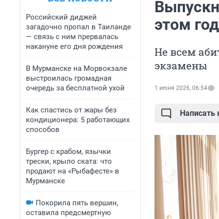
Выпускн
Российский диджей
этом год
загадочно пропал в Таиланде
— связь с ним прервалась
накануне его дня рождения
Не всем аб
экзамены
В Мурманске на Морвокзале
выстроилась громадная
очередь за бесплатной ухой
1 июня 2026, 06:54
Как спастись от жары без
Написать
кондиционера: 5 работающих
способов
Бургер с крабом, язычки
трески, крыло ската: что
продают на «Рыбафесте» в
Мурманске
Покорила пять вершин,
оставила предсмертную