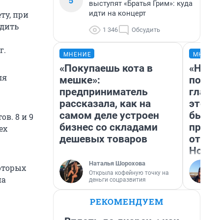
5
выступят «Братья Грим»: куда
идти на концерт
ту, при
одить
1 346
Обсудить
г.
МНЕНИЕ
МНЕНИ
«Покупаешь кота в
«Нико
ля
мешке»:
побед
предприниматель
главн
рассказала, как на
этого
самом деле устроен
бьет 
в. 8 и 9
бизнес со складами
прока
ех
дешевых товаров
отзыв
Нолан
Наталья Шорохова
оторых
Открыла кофейную точку на
на
деньги соцразвития
РЕКОМЕНДУЕМ