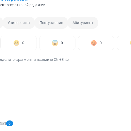
ент оперативной редакции
Университет
Поступление
Абитуриент
0
0
0
ыделите фрагмент и нажмите Ctrl+Enter
ИИ
0