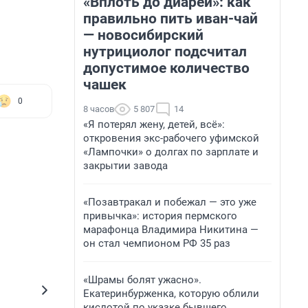
«Вплоть до диареи»: как
правильно пить иван-чай
— новосибирский
нутрициолог подсчитал
допустимое количество
чашек
0
8 часов
5 807
14
«Я потерял жену, детей, всё»:
откровения экс-рабочего уфимской
«Лампочки» о долгах по зарплате и
закрытии завода
«Позавтракал и побежал — это уже
привычка»: история пермского
марафонца Владимира Никитина —
он стал чемпионом РФ 35 раз
«Шрамы болят ужасно».
Екатеринбурженка, которую облили
кислотой по указке бывшего,