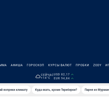
АММА
АФИША
ГОРОСКОП
КУРСЫ ВАЛЮТ
ПРОБКИ
ZODY
И
USD 82,17
СЕЙЧАС
+14°C
EUR 94,84
й вопреки климату
Куда ехать, кроме Териберки?
Парня из Мурман