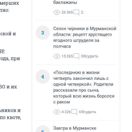
баклажаны
 умерших
пно:
26 365
2
Сезон черники в Мурманской
3
жской и
области: рецепт хрустящего
ягодного штруделя за
полчаса
Р,
15 265
Обсудить
ода, при
«Последнюю в жизни
4
четверть закончил лишь с
одной четверкой». Родители
ВО и их
рассказали про сына,
который всю жизнь боролся
с раком
ьников и
4 226
Обсудить
о квоте,
Завтра в Мурманске