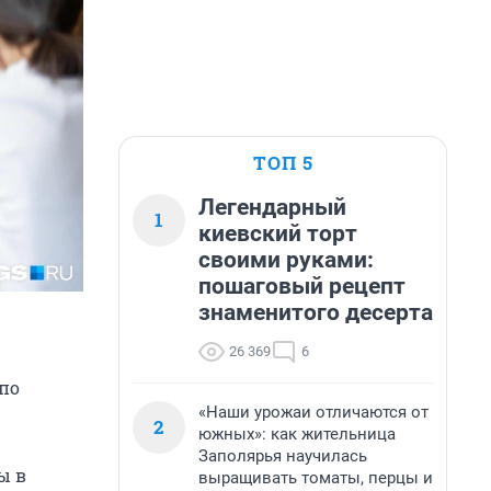
ТОП 5
Легендарный
1
киевский торт
своими руками:
пошаговый рецепт
знаменитого десерта
26 369
6
 по
«Наши урожаи отличаются от
2
южных»: как жительница
Заполярья научилась
ы в
выращивать томаты, перцы и