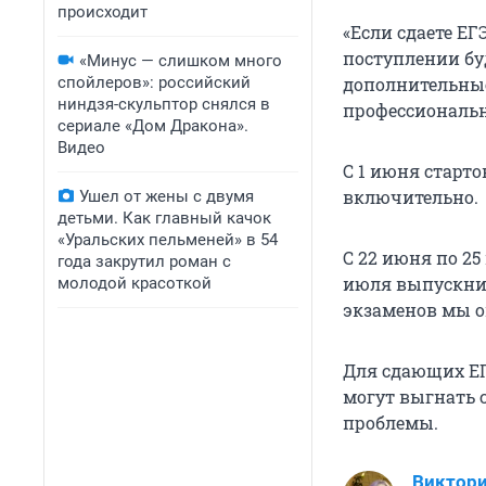
происходит
«Если сдаете ЕГ
поступлении бу
«Минус — слишком много
спойлеров»: российский
дополнительны
ниндзя-скульптор снялся в
профессиональн
сериале «Дом Дракона».
Видео
С 1 июня старто
включительно.
Ушел от жены с двумя
детьми. Как главный качок
«Уральских пельменей» в 54
С 22 июня по 25
года закрутил роман с
июля выпускник
молодой красоткой
экзаменов мы 
Для сдающих ЕГ
могут выгнать 
проблемы.
Виктори