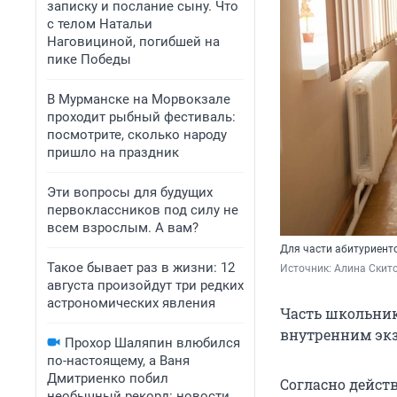
записку и послание сыну. Что
с телом Натальи
Наговициной, погибшей на
пике Победы
В Мурманске на Морвокзале
проходит рыбный фестиваль:
посмотрите, сколько народу
пришло на праздник
Эти вопросы для будущих
первоклассников под силу не
всем взрослым. А вам?
Для части абитуриент
Такое бывает раз в жизни: 12
Источник: 
Алина Скито
августа произойдут три редких
астрономических явления
Часть школьнико
внутренним экза
Прохор Шаляпин влюбился
по-настоящему, а Ваня
Дмитриенко побил
Согласно дейст
необычный рекорд: новости