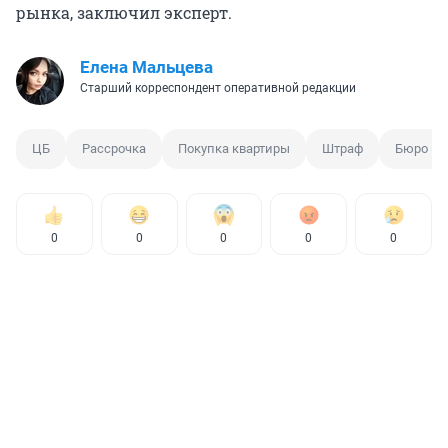
рынка, заключил эксперт.
Елена Мальцева
Старший корреспондент оперативной редакции
ЦБ
Рассрочка
Покупка квартиры
Штраф
Бюро кр
0
0
0
0
0