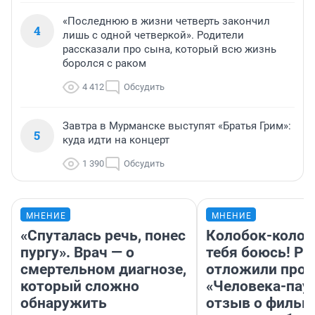
«Последнюю в жизни четверть закончил
4
лишь с одной четверкой». Родители
рассказали про сына, который всю жизнь
боролся с раком
4 412
Обсудить
Завтра в Мурманске выступят «Братья Грим»:
5
куда идти на концерт
1 390
Обсудить
МНЕНИЕ
МНЕНИЕ
«Спуталась речь, понес
Колобок-колобо
пургу». Врач — о
тебя боюсь! Ра
смертельном диагнозе,
отложили прок
который сложно
«Человека-пау
обнаружить
отзыв о фильм