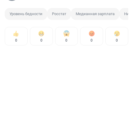
Уровень бедности
Росстат
Медианная зарплата
Нищ
0
0
0
0
0