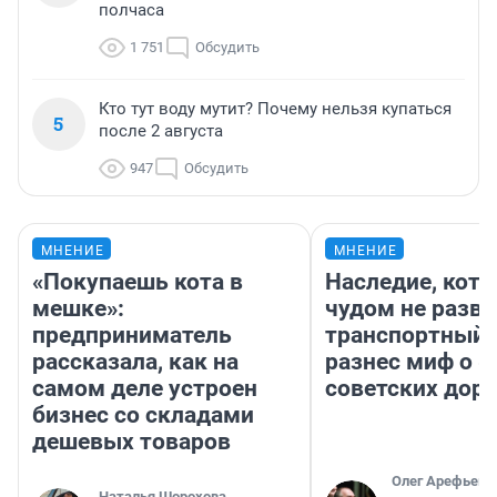
полчаса
1 751
Обсудить
Кто тут воду мутит? Почему нельзя купаться
5
после 2 августа
947
Обсудить
МНЕНИЕ
МНЕНИЕ
«Покупаешь кота в
Наследие, кото
мешке»:
чудом не разва
предприниматель
транспортный 
рассказала, как на
разнес миф о 
самом деле устроен
советских доро
бизнес со складами
дешевых товаров
Олег Арефьев
Наталья Шорохова