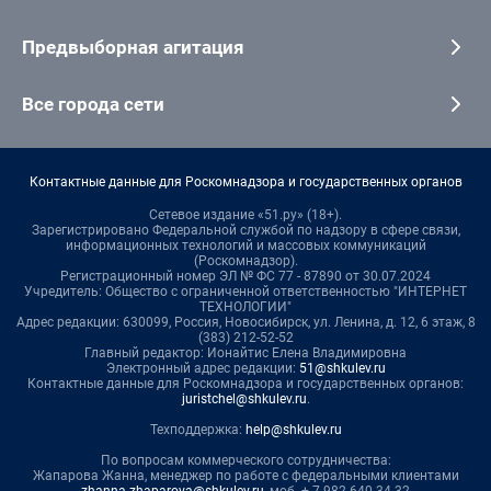
Предвыборная агитация
Все города сети
Контактные данные для Роскомнадзора и государственных органов
Сетевое издание «51.ру» (18+).
Зарегистрировано Федеральной службой по надзору в сфере связи,
информационных технологий и массовых коммуникаций
(Роскомнадзор).
Регистрационный номер ЭЛ № ФС 77 - 87890 от 30.07.2024
Учредитель: Общество с ограниченной ответственностью "ИНТЕРНЕТ
ТЕХНОЛОГИИ"
Адрес редакции: 630099, Россия, Новосибирск, ул. Ленина, д. 12, 6 этаж, 8
(383) 212-52-52
Главный редактор: Ионайтис Елена Владимировна
Электронный адрес редакции:
51@shkulev.ru
Контактные данные для Роскомнадзора и государственных органов:
juristchel@shkulev.ru
.
Техподдержка:
help@shkulev.ru
По вопросам коммерческого сотрудничества:
Жапарова Жанна, менеджер по работе с федеральными клиентами
zhanna.zhaparova@shkulev.ru
, моб. + 7 982 640 34 32