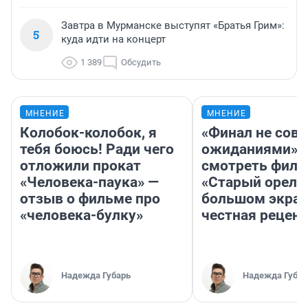
Завтра в Мурманске выступят «Братья Грим»:
5
куда идти на концерт
1 389
Обсудить
МНЕНИЕ
МНЕНИЕ
Колобок-колобок, я
«Финал не совп
тебя боюсь! Ради чего
ожиданиями»: 
отложили прокат
смотреть фил
«Человека-паука» —
«Старый орел» 
отзыв о фильме про
большом экран
«человека-булку»
честная рецен
Надежда Губарь
Надежда Губар