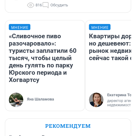
816
Обсудить
МНЕНИЕ
МНЕНИЕ
«Сливочное пиво
Квартиры дор
разочаровало»:
но дешевеют: 
туристы заплатили 60
рынок недвиж
тысяч, чтобы целый
сейчас такой 
день гулять по парку
Юрского периода и
Хогвартсу
Екатерина Торо
Яна Шаламова
директор агентс
недвижимости
РЕКОМЕНДУЕМ