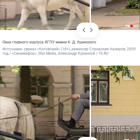
Окна главного корпуса ЯГПУ имени К. Д. Ушинского
Источники: 
сериал «Котовский» (18+), режиссер Станислав Назиров, 2009 
год / «Синемафор», Star Media, Александр Куренной / 76.RU