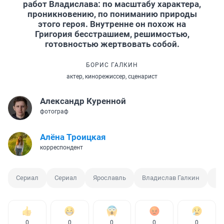
работ Владислава: по масштабу характера,
проникновению, по пониманию природы
этого героя. Внутренне он похож на
Григория бесстрашием, решимостью,
готовностью жертвовать собой.
БОРИС ГАЛКИН
актер, кинорежиссер, сценарист
Александр Куренной
фотограф
Алёна Троицкая
корреспондент
Сериал
Сериал
Ярославль
Владислав Галкин
Бо
0
0
0
0
0