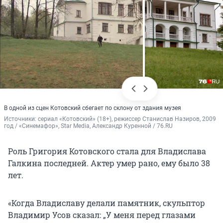
В одной из сцен Котовский сбегает по склону от здания музея
Источники: 
сериал «Котовский» (18+), режиссер Станислав Назиров, 2009 
год / «Синемафор», Star Media, Александр Куренной / 76.RU
Роль Григория Котовского стала для Владислава
Галкина последней. Актер умер рано, ему было 38
лет.
«Когда Владиславу делали памятник, скульптор
Владимир Усов сказал: „У меня перед глазами