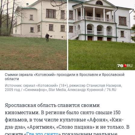
Съемки сериала «Котовский» проходили в Ярославле и Ярославской
области
Источник: 
сериал «Котовский» (18+), режиссер Станислав Назиров, 
2009 год / «Синемафор», Star Media, Александр Куренной / 76.RU
Ярославская область славится своими
киноместами. В регионе было снято свыше 150
фильмов, в том числе культовые «Афоня», «Кин-
дза-дза», «Аритмия», «Слово пацана» и не только. В
сюжете «
Где это снято
» показываем реальные