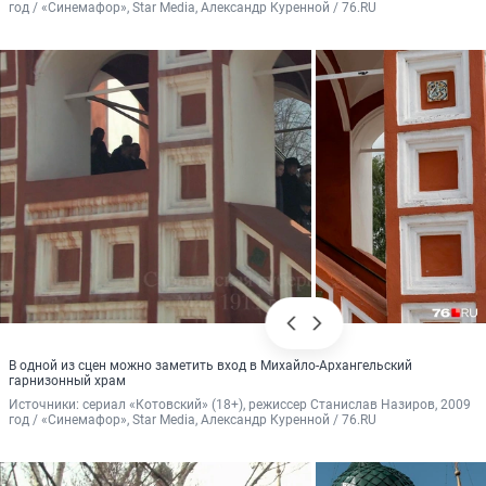
год / «Синемафор», Star Media, Александр Куренной / 76.RU
В одной из сцен можно заметить вход в Михайло-Архангельский
гарнизонный храм
Источники: 
сериал «Котовский» (18+), режиссер Станислав Назиров, 2009 
год / «Синемафор», Star Media, Александр Куренной / 76.RU