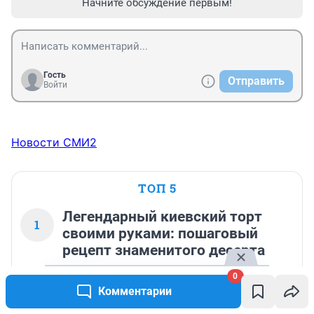
Начните обсуждение первым!
Гость
Отправить
Войти
Новости СМИ2
ТОП 5
Легендарный киевский торт
1
своими руками: пошаговый
рецепт знаменитого десерта
26 257
6
0
Комментарии
«Наши урожаи отличаются от южных»: как