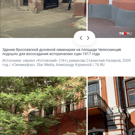
Здание Ярославской духовной семинарии на площади Челюскинцев
подошло для воссоздания исторических сцен 1917 года
Источники: 
сериал «Котовский» (18+), режиссер Станислав Назиров, 2009 
год / «Синемафор», Star Media, Александр Куренной / 76.RU