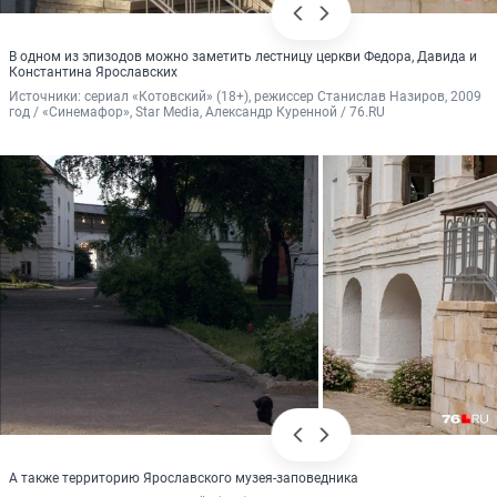
В одном из эпизодов можно заметить лестницу церкви Федора, Давида и
Константина Ярославских
Источники: 
сериал «Котовский» (18+), режиссер Станислав Назиров, 2009 
год / «Синемафор», Star Media, Александр Куренной / 76.RU
А также территорию Ярославского музея-заповедника