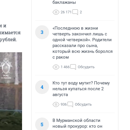
баклажаны
26 171
2
и и
«Последнюю в жизни
3
нимается
четверть закончил лишь с
рублей.
одной четверкой». Родители
рассказали про сына,
который всю жизнь боролся
с раком
1 466
Обсудить
Кто тут воду мутит? Почему
4
нельзя купаться после 2
августа
936
Обсудить
В Мурманской области
5
новый прокурор: кто он