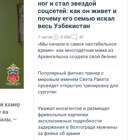
ног и стал звездой
соцсетей: как он живет и
почему его семью искал
весь Узбекистан
7 часов
8 008
45
«Мы начали в самое нестабильное
время»: как многодетная мама из
Архангельска создала свой бизнес
Популярный фитнес-тренер с
мировым именем Света Ракета
проведет открытую тренировку для
сургутян
си камер
Уважал иноагентов и размещал
 на
фривольные картинки:
базы, —
эксклюзивные подробности
задержания в Волгограде мужчины
за фейки об армии