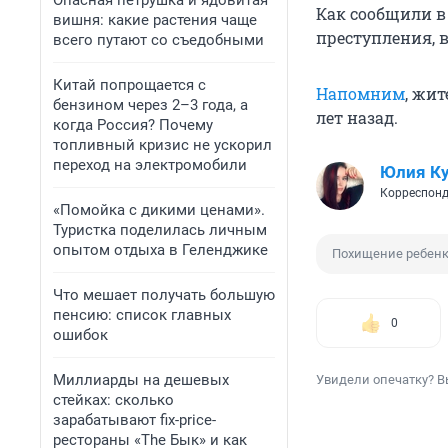
Опасная петрушка и ядовитая
Как сообщили в
вишня: какие растения чаще
преступления, 
всего путают со съедобными
Китай попрощается с
Напомним
, жи
бензином через 2–3 года, а
лет назад.
когда Россия? Почему
топливный кризис не ускорил
переход на электромобили
Юлия К
Корреспонд
«Помойка с дикими ценами».
Туристка поделилась личным
опытом отдыха в Геленджике
Похищение ребен
Что мешает получать большую
пенсию: список главных
0
ошибок
Миллиарды на дешевых
Увидели опечатку? В
стейках: сколько
зарабатывают fix-price-
рестораны «The Бык» и как