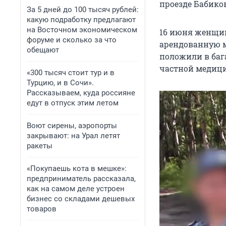
проезде Бабико
За 5 дней до 100 тысяч рублей:
какую подработку предлагают
на Восточном экономическом
16 июня женщин
форуме и сколько за что
арендованную м
обещают
положили в баг
частной медици
«300 тысяч стоит тур и в
Турцию, и в Сочи».
Рассказываем, куда россияне
едут в отпуск этим летом
Воют сирены, аэропорты
закрывают: на Урал летят
ракеты
«Покупаешь кота в мешке»:
предприниматель рассказала,
как на самом деле устроен
бизнес со складами дешевых
товаров