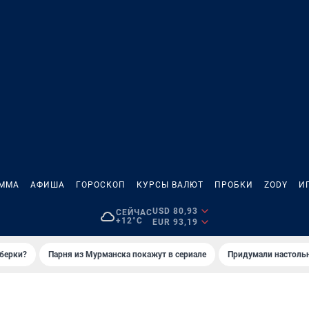
АММА
АФИША
ГОРОСКОП
КУРСЫ ВАЛЮТ
ПРОБКИ
ZODY
И
USD 80,93
СЕЙЧАС
+12°C
EUR 93,19
иберки?
Парня из Мурманска покажут в сериале
Придумали настольн