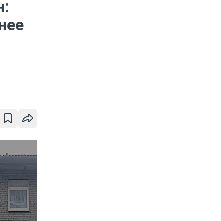
н:
нее