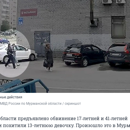
ные действия
 МВД России по Мурманской области / скриншот
бласти предъявлено обвинение 17‑летней и 41‑летней
и похитили 13-летнюю девочку. Произошло это в Мурм