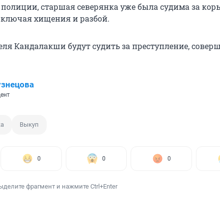
 полиции, старшая северянка уже была судима за ко
включая хищения и разбой.
теля Кандалакши будут судить за преступление, соверш
узнецова
ент
ка
Выкуп
0
0
0
ыделите фрагмент и нажмите Ctrl+Enter