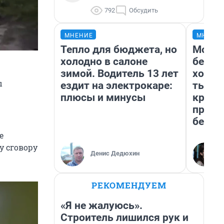
792
Обсудить
МНЕНИЕ
МНЕНИ
Тепло для бюджета, но
Мой б
холодно в салоне
береж
зимой. Водитель 13 лет
хотел
ы
ездит на электрокаре:
тысяч
плюсы и минусы
креди
приех
безоп
е
у сговору
Денис Дедюхин
РЕКОМЕНДУЕМ
«Я не жалуюсь».
Строитель лишился рук и