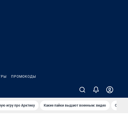
ГРЫ
ПРОМОКОДЫ
ую игру про Арктику
Какие пайки выдают военным: видео
Самая 