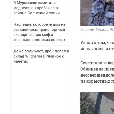
В Мурманске заметили
медведя: он пробежал в
районе Солнечной сопки
Наследие, которое чудом не
развалилось: транспортный
Источник: 
Следком Мур
эксперт разнес миф о
«вечных» советских дорогах
Узнав о том, ч
испугались и о
Дома полыхают, дрон попал в
склад Wildberries: главное о
налетах
Северянок заде
Обвинение предъя
несовершенноле
из корыстных п