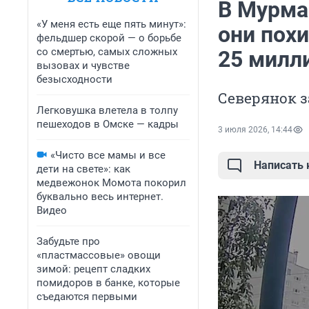
В Мурма
«У меня есть еще пять минут»:
они похи
фельдшер скорой — о борьбе
со смертью, самых сложных
25 милл
вызовах и чувстве
безысходности
Северянок 
Легковушка влетела в толпу
пешеходов в Омске — кадры
3 июля 2026, 14:44
«Чисто все мамы и все
Написать
дети на свете»: как
медвежонок Момота покорил
буквально весь интернет.
Видео
Забудьте про
«пластмассовые» овощи
зимой: рецепт сладких
помидоров в банке, которые
съедаются первыми