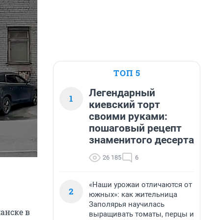
ТОП 5
Легендарный
1
киевский торт
своими руками:
пошаговый рецепт
знаменитого десерта
26 185
6
«Наши урожаи отличаются от
2
южных»: как жительница
Заполярья научилась
анске в
выращивать томаты, перцы и