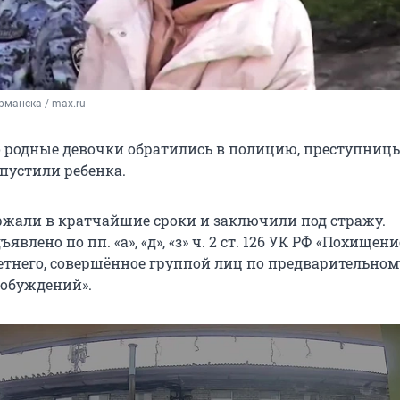
манска / max.ru
то родные девочки обратились в полицию, преступниц
тпустили ребенка.
ржали в кратчайшие сроки и заключили под стражу.
влено по пп. «а», «д», «з» ч. 2 ст. 126 УК РФ «Похищени
тнего, совершённое группой лиц по предварительном
обуждений».