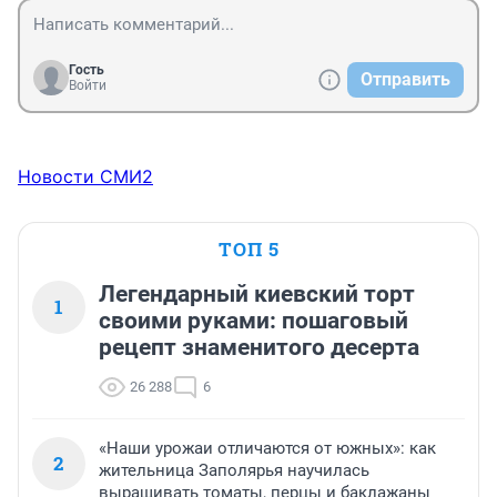
Гость
Отправить
Войти
Новости СМИ2
ТОП 5
Легендарный киевский торт
1
своими руками: пошаговый
рецепт знаменитого десерта
26 288
6
«Наши урожаи отличаются от южных»: как
2
жительница Заполярья научилась
выращивать томаты, перцы и баклажаны