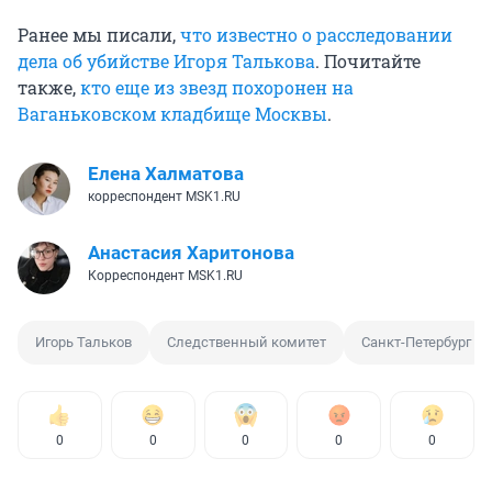
Ранее мы писали,
что известно о расследовании
дела об убийстве Игоря Талькова
. Почитайте
также,
кто еще из звезд похоронен на
Ваганьковском кладбище Москвы
.
Елена Халматова
корреспондент MSK1.RU
Анастасия Харитонова
Корреспондент MSK1.RU
Игорь Тальков
Следственный комитет
Санкт-Петербург
0
0
0
0
0