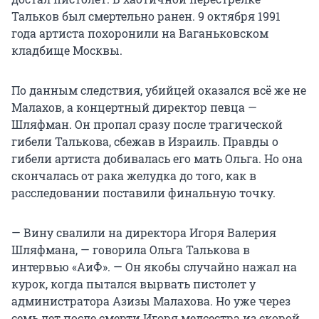
Тальков был смертельно ранен. 9 октября 1991
года артиста похоронили на Ваганьковском
кладбище Москвы.
По данным следствия, убийцей оказался всё же не
Малахов, а концертный директор певца —
Шляфман. Он пропал сразу после трагической
гибели Талькова, сбежав в Израиль. Правды о
гибели артиста добивалась его мать Ольга. Но она
скончалась от рака желудка до того, как в
расследовании поставили финальную точку.
— Вину свалили на директора Игоря Валерия
Шляфмана, — говорила Ольга Талькова в
интервью «АиФ». — Он якобы случайно нажал на
курок, когда пытался вырвать пистолет у
администратора Азизы Малахова. Но уже через
семь лет после смерти Игоря медсестра из скорой