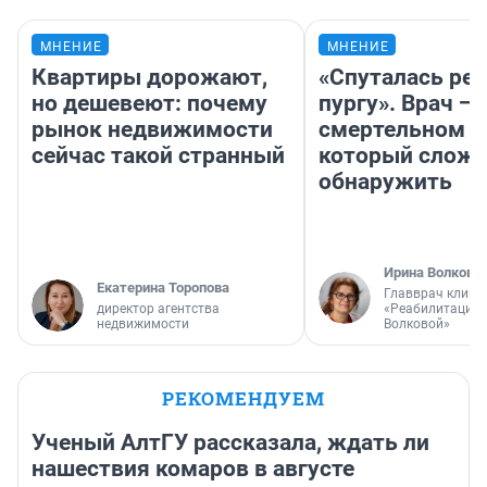
МНЕНИЕ
МНЕНИЕ
Квартиры дорожают,
«Спуталась реч
но дешевеют: почему
пургу». Врач — 
рынок недвижимости
смертельном д
сейчас такой странный
который слож
обнаружить
Ирина Волкова
Екатерина Торопова
Главврач клини
директор агентства
«Реабилитация 
недвижимости
Волковой»
РЕКОМЕНДУЕМ
Ученый АлтГУ рассказала, ждать ли
нашествия комаров в августе