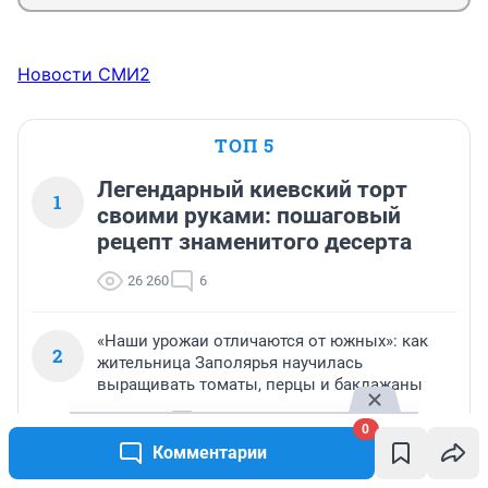
Новости СМИ2
ТОП 5
Легендарный киевский торт
1
своими руками: пошаговый
рецепт знаменитого десерта
26 260
6
«Наши урожаи отличаются от южных»: как
2
жительница Заполярья научилась
выращивать томаты, перцы и баклажаны
26 247
2
0
Комментарии
«Последнюю в жизни четверть закончил