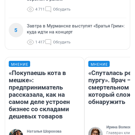
4 711
Обсудить
Завтра в Мурманске выступят «Братья Грим»:
5
куда идти на концерт
1 417
Обсудить
МНЕНИЕ
МНЕНИЕ
«Покупаешь кота в
«Спуталась реч
мешке»:
пургу». Врач — 
предприниматель
смертельном д
рассказала, как на
который слож
самом деле устроен
обнаружить
бизнес со складами
дешевых товаров
Ирина Волкова
Наталья Шорохова
Главврач клини