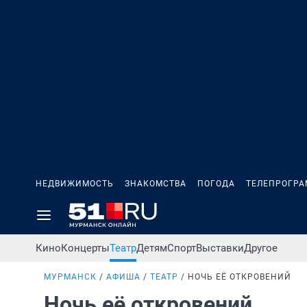
НЕДВИЖИМОСТЬ
ЗНАКОМСТВА
ПОГОДА
ТЕЛЕПРОГР
Кино
Концерты
Театр
Детям
Спорт
Выставки
Другое
МУРМАНСК
АФИША
ТЕАТР
НОЧЬ ЕЁ ОТКРОВЕНИЙ
Ночь её откровений