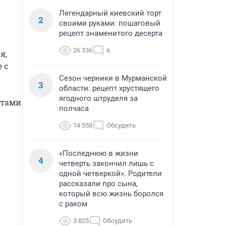
Легендарный киевский торт
2
своими руками: пошаговый
рецепт знаменитого десерта
26 336
6
, 
с 
Сезон черники в Мурманской
3
области: рецепт хрустящего
ягодного штруделя за
тами 
полчаса
14 558
Обсудить
«Последнюю в жизни
4
четверть закончил лишь с
одной четверкой». Родители
рассказали про сына,
который всю жизнь боролся
с раком
3 825
Обсудить