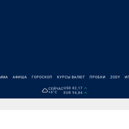
АММА
АФИША
ГОРОСКОП
КУРСЫ ВАЛЮТ
ПРОБКИ
ZODY
И
USD 82,17
СЕЙЧАС
+6°C
EUR 94,84