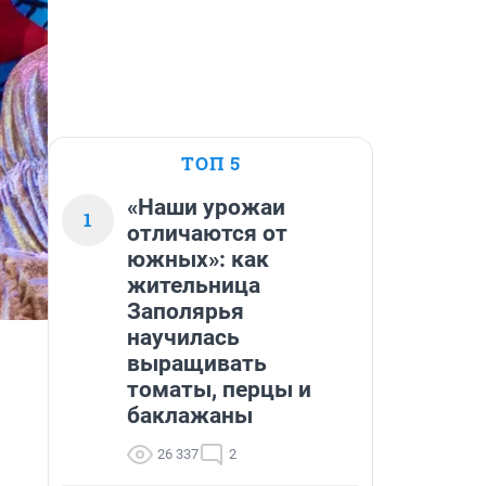
ТОП 5
«Наши урожаи
1
отличаются от
южных»: как
жительница
Заполярья
научилась
выращивать
томаты, перцы и
баклажаны
26 337
2