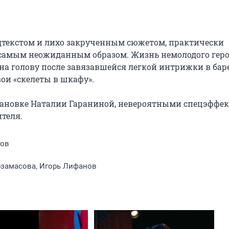
текстом и лихо закрученным сюжетом, практически 
 самым неожиданным образом. Жизнь немолодого героя
на голову после завязавшейся легкой интрижки в баре 
ои «скелеты в шкафу».

тановке Наталии Гараниной, невероятными спецэффек
ителя.
ков
рзамасова, Игорь Лифанов