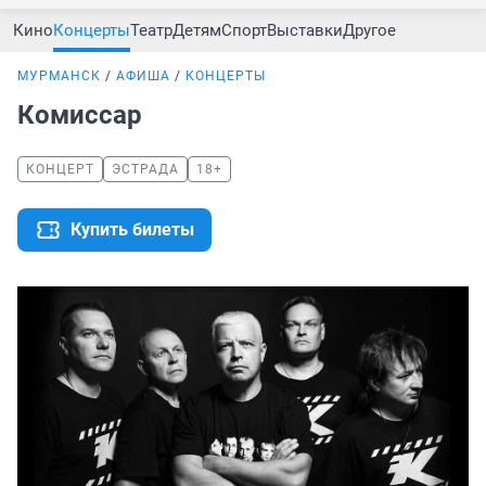
Кино
Концерты
Театр
Детям
Спорт
Выставки
Другое
МУРМАНСК
АФИША
КОНЦЕРТЫ
Комиссар
КОНЦЕРТ
ЭСТРАДА
18+
Купить билеты