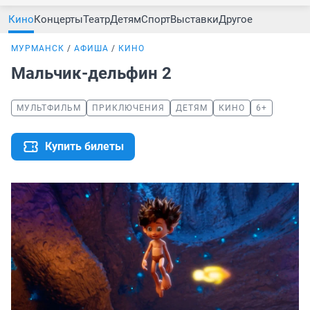
Кино
Концерты
Театр
Детям
Спорт
Выставки
Другое
МУРМАНСК
АФИША
КИНО
Мальчик-дельфин 2
МУЛЬТФИЛЬМ
ПРИКЛЮЧЕНИЯ
ДЕТЯМ
КИНО
6+
Купить билеты