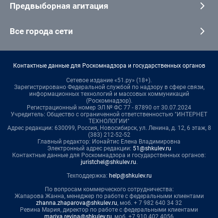
Предвыборная агитация
Все города сети
Контактные данные для Роскомнадзора и государственных органов
Сетевое издание «51.ру» (18+).
Зарегистрировано Федеральной службой по надзору в сфере связи,
информационных технологий и массовых коммуникаций
(Роскомнадзор).
Регистрационный номер ЭЛ № ФС 77 - 87890 от 30.07.2024
Учредитель: Общество с ограниченной ответственностью "ИНТЕРНЕТ
ТЕХНОЛОГИИ"
Адрес редакции: 630099, Россия, Новосибирск, ул. Ленина, д. 12, 6 этаж, 8
(383) 212-52-52
Главный редактор: Ионайтис Елена Владимировна
Электронный адрес редакции:
51@shkulev.ru
Контактные данные для Роскомнадзора и государственных органов:
juristchel@shkulev.ru
.
Техподдержка:
help@shkulev.ru
По вопросам коммерческого сотрудничества:
Жапарова Жанна, менеджер по работе с федеральными клиентами
zhanna.zhaparova@shkulev.ru
, моб. + 7 982 640 34 32
Ревина Мария, директор по работе с федеральными клиентами
mariya.revina@shkulev.ru
, моб. +7 910 402 4056