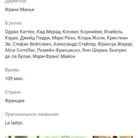
Директор:
Франк Манье
В ролях:
Одран Каттен, Кад Мерад, Кловис Корнийяк, Изабель
Карре, Джейд Педри, Марк Ризо, Клара Жоли, Кристиан
Эк, Стефан Войтович, Александр Стайгер, Франсуа Жирар,
Alice Cornillac, Ромейн Франциско, Янн Шерма, Беатрис
де ла Булае, Мари-Франс Майон
Время:
109 мин.
Страна:
Франция
Оригинальное название:
Le larbin