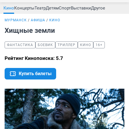
Кино
Концерты
Театр
Детям
Спорт
Выставки
Другое
МУРМАНСК
АФИША
КИНО
Хищные земли
ФАНТАСТИКА
БОЕВИК
ТРИЛЛЕР
КИНО
16+
Рейтинг Кинопоиска: 5.7
Купить билеты