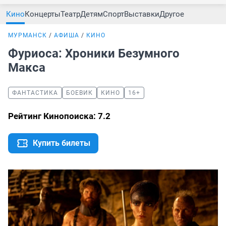
Кино
Концерты
Театр
Детям
Спорт
Выставки
Другое
МУРМАНСК
АФИША
КИНО
Фуриоса: Хроники Безумного
Макса
ФАНТАСТИКА
БОЕВИК
КИНО
16+
Рейтинг Кинопоиска: 7.2
Купить билеты