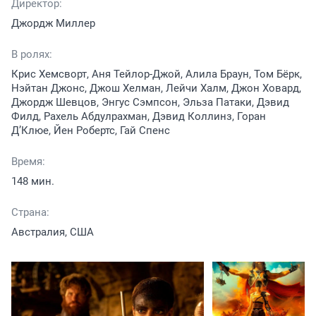
Директор:
Джордж Миллер
В ролях:
Крис Хемсворт, Аня Тейлор-Джой, Алила Браун, Том Бёрк,
Нэйтан Джонс, Джош Хелман, Лейчи Халм, Джон Ховард,
Джордж Шевцов, Энгус Сэмпсон, Эльза Патаки, Дэвид
Филд, Рахель Абдулрахман, Дэвид Коллинз, Горан
Д’Клюе, Йен Робертс, Гай Спенс
Время:
148 мин.
Страна:
Австралия, США