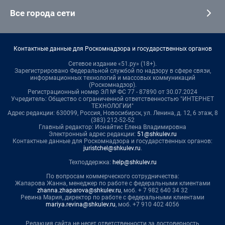
Все города сети
Контактные данные для Роскомнадзора и государственных органов
Сетевое издание «51.ру» (18+).
Зарегистрировано Федеральной службой по надзору в сфере связи,
информационных технологий и массовых коммуникаций
(Роскомнадзор).
Регистрационный номер ЭЛ № ФС 77 - 87890 от 30.07.2024
Учредитель: Общество с ограниченной ответственностью "ИНТЕРНЕТ
ТЕХНОЛОГИИ"
Адрес редакции: 630099, Россия, Новосибирск, ул. Ленина, д. 12, 6 этаж, 8
(383) 212-52-52
Главный редактор: Ионайтис Елена Владимировна
Электронный адрес редакции:
51@shkulev.ru
Контактные данные для Роскомнадзора и государственных органов:
juristchel@shkulev.ru
.
Техподдержка:
help@shkulev.ru
По вопросам коммерческого сотрудничества:
Жапарова Жанна, менеджер по работе с федеральными клиентами
zhanna.zhaparova@shkulev.ru
, моб. + 7 982 640 34 32
Ревина Мария, директор по работе с федеральными клиентами
mariya.revina@shkulev.ru
, моб. +7 910 402 4056
Редакция сайта не несет ответственности за достоверность