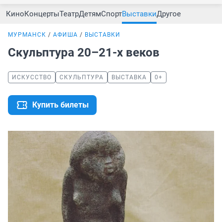
Кино
Концерты
Театр
Детям
Спорт
Выставки
Другое
МУРМАНСК
АФИША
ВЫСТАВКИ
Скульптура 20–21-x веков
ИСКУССТВО
СКУЛЬПТУРА
ВЫСТАВКА
0+
Купить билеты