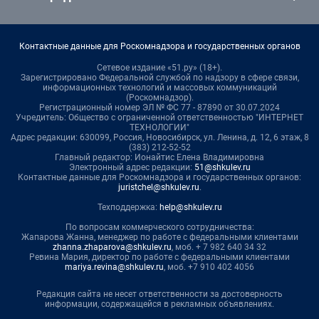
Контактные данные для Роскомнадзора и государственных органов
Сетевое издание «51.ру» (18+).
Зарегистрировано Федеральной службой по надзору в сфере связи,
информационных технологий и массовых коммуникаций
(Роскомнадзор).
Регистрационный номер ЭЛ № ФС 77 - 87890 от 30.07.2024
Учредитель: Общество с ограниченной ответственностью "ИНТЕРНЕТ
ТЕХНОЛОГИИ"
Адрес редакции: 630099, Россия, Новосибирск, ул. Ленина, д. 12, 6 этаж, 8
(383) 212-52-52
Главный редактор: Ионайтис Елена Владимировна
Электронный адрес редакции:
51@shkulev.ru
Контактные данные для Роскомнадзора и государственных органов:
juristchel@shkulev.ru
.
Техподдержка:
help@shkulev.ru
По вопросам коммерческого сотрудничества:
Жапарова Жанна, менеджер по работе с федеральными клиентами
zhanna.zhaparova@shkulev.ru
, моб. + 7 982 640 34 32
Ревина Мария, директор по работе с федеральными клиентами
mariya.revina@shkulev.ru
, моб. +7 910 402 4056
Редакция сайта не несет ответственности за достоверность
информации, содержащейся в рекламных объявлениях.