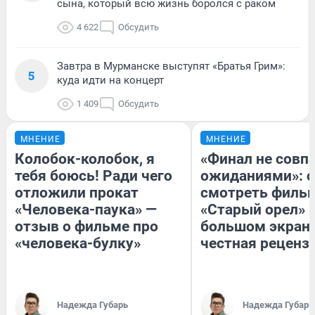
сына, который всю жизнь боролся с раком
4 622
Обсудить
Завтра в Мурманске выступят «Братья Грим»:
5
куда идти на концерт
1 409
Обсудить
МНЕНИЕ
МНЕНИЕ
Колобок-колобок, я
«Финал не совпа
тебя боюсь! Ради чего
ожиданиями»: с
отложили прокат
смотреть филь
«Человека-паука» —
«Старый орел» 
отзыв о фильме про
большом экран
«человека-булку»
честная реценз
Надежда Губарь
Надежда Губарь