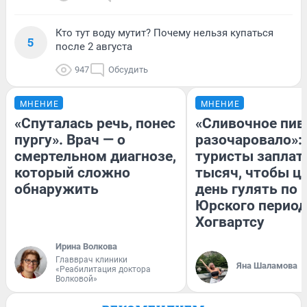
Кто тут воду мутит? Почему нельзя купаться
5
после 2 августа
947
Обсудить
МНЕНИЕ
МНЕНИЕ
«Спуталась речь, понес
«Сливочное пив
пургу». Врач — о
разочаровало»:
смертельном диагнозе,
туристы заплат
который сложно
тысяч, чтобы ц
обнаружить
день гулять по 
Юрского период
Хогвартсу
Ирина Волкова
Главврач клиники
Яна Шаламова
«Реабилитация доктора
Волковой»