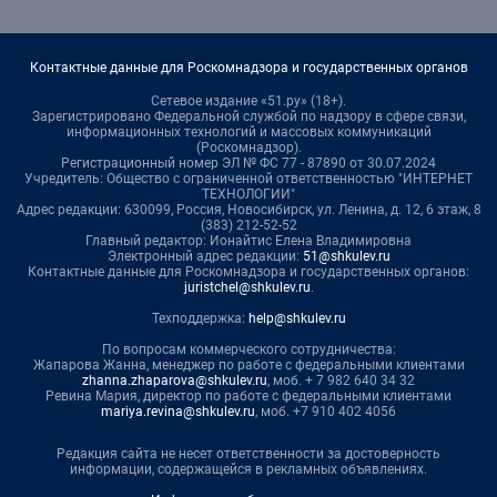
Контактные данные для Роскомнадзора и государственных органов
Сетевое издание «51.ру» (18+).
Зарегистрировано Федеральной службой по надзору в сфере связи,
информационных технологий и массовых коммуникаций
(Роскомнадзор).
Регистрационный номер ЭЛ № ФС 77 - 87890 от 30.07.2024
Учредитель: Общество с ограниченной ответственностью "ИНТЕРНЕТ
ТЕХНОЛОГИИ"
Адрес редакции: 630099, Россия, Новосибирск, ул. Ленина, д. 12, 6 этаж, 8
(383) 212-52-52
Главный редактор: Ионайтис Елена Владимировна
Электронный адрес редакции:
51@shkulev.ru
Контактные данные для Роскомнадзора и государственных органов:
juristchel@shkulev.ru
.
Техподдержка:
help@shkulev.ru
По вопросам коммерческого сотрудничества:
Жапарова Жанна, менеджер по работе с федеральными клиентами
zhanna.zhaparova@shkulev.ru
, моб. + 7 982 640 34 32
Ревина Мария, директор по работе с федеральными клиентами
mariya.revina@shkulev.ru
, моб. +7 910 402 4056
Редакция сайта не несет ответственности за достоверность
информации, содержащейся в рекламных объявлениях.