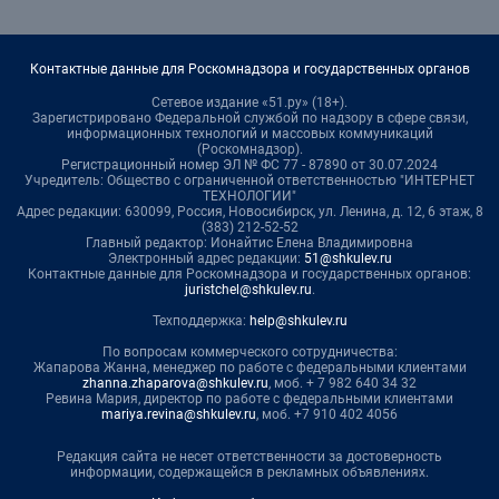
Контактные данные для Роскомнадзора и государственных органов
Сетевое издание «51.ру» (18+).
Зарегистрировано Федеральной службой по надзору в сфере связи,
информационных технологий и массовых коммуникаций
(Роскомнадзор).
Регистрационный номер ЭЛ № ФС 77 - 87890 от 30.07.2024
Учредитель: Общество с ограниченной ответственностью "ИНТЕРНЕТ
ТЕХНОЛОГИИ"
Адрес редакции: 630099, Россия, Новосибирск, ул. Ленина, д. 12, 6 этаж, 8
(383) 212-52-52
Главный редактор: Ионайтис Елена Владимировна
Электронный адрес редакции:
51@shkulev.ru
Контактные данные для Роскомнадзора и государственных органов:
juristchel@shkulev.ru
.
Техподдержка:
help@shkulev.ru
По вопросам коммерческого сотрудничества:
Жапарова Жанна, менеджер по работе с федеральными клиентами
zhanna.zhaparova@shkulev.ru
, моб. + 7 982 640 34 32
Ревина Мария, директор по работе с федеральными клиентами
mariya.revina@shkulev.ru
, моб. +7 910 402 4056
Редакция сайта не несет ответственности за достоверность
информации, содержащейся в рекламных объявлениях.