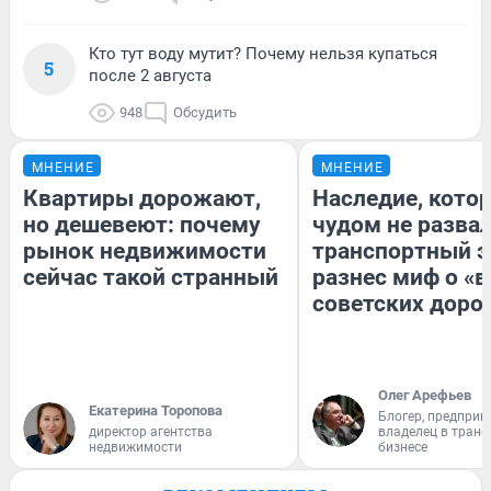
Кто тут воду мутит? Почему нельзя купаться
5
после 2 августа
948
Обсудить
МНЕНИЕ
МНЕНИЕ
Квартиры дорожают,
Наследие, кото
но дешевеют: почему
чудом не разва
рынок недвижимости
транспортный э
сейчас такой странный
разнес миф о «
советских доро
Олег Арефьев
Екатерина Торопова
Блогер, предприн
директор агентства
владелец в тран
недвижимости
бизнесе