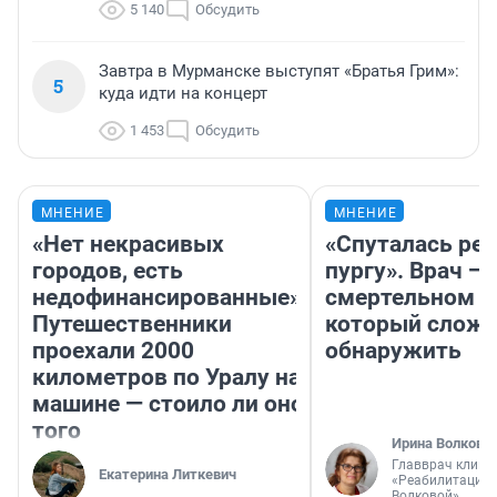
5 140
Обсудить
Завтра в Мурманске выступят «Братья Грим»:
5
куда идти на концерт
1 453
Обсудить
МНЕНИЕ
МНЕНИЕ
«Нет некрасивых
«Спуталась реч
городов, есть
пургу». Врач — 
недофинансированные».
смертельном д
Путешественники
который слож
проехали 2000
обнаружить
километров по Уралу на
машине — стоило ли оно
того
Ирина Волкова
Главврач клини
Екатерина Литкевич
«Реабилитация 
Волковой»