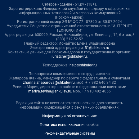
Сетевое издание «51.ру» (18+).
Зарегистрировано Федеральной службой по надзору в сфере связи,
информационных технологий и массовых коммуникаций
(Роскомнадзор).
Регистрационный номер ЭЛ № ФС 77 - 87890 от 30.07.2024
Учредитель: Общество с ограниченной ответственностью "ИНТЕРНЕТ
ТЕХНОЛОГИИ"
Адрес редакции: 630099, Россия, Новосибирск, ул. Ленина, д. 12, 6 этаж, 8
(383) 212-52-52
Главный редактор: Ионайтис Елена Владимировна
Электронный адрес редакции:
51@shkulev.ru
Контактные данные для Роскомнадзора и государственных органов:
juristchel@shkulev.ru
.
Техподдержка:
help@shkulev.ru
По вопросам коммерческого сотрудничества:
Жапарова Жанна, менеджер по работе с федеральными клиентами
zhanna.zhaparova@shkulev.ru
, моб. + 7 982 640 34 32
Ревина Мария, директор по работе с федеральными клиентами
mariya.revina@shkulev.ru
, моб. +7 910 402 4056
Редакция сайта не несет ответственности за достоверность
информации, содержащейся в рекламных объявлениях.
Информация об ограничениях
Политика использования cookies
Рекомендательные системы