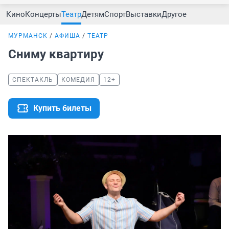
Кино
Концерты
Театр
Детям
Спорт
Выставки
Другое
МУРМАНСК
АФИША
ТЕАТР
Сниму квартиру
СПЕКТАКЛЬ
КОМЕДИЯ
12+
Купить билеты