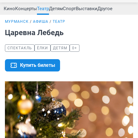
Кино
Концерты
Театр
Детям
Спорт
Выставки
Другое
МУРМАНСК
АФИША
ТЕАТР
Царевна Лебедь
СПЕКТАКЛЬ
ЁЛКИ
ДЕТЯМ
0+
Купить билеты