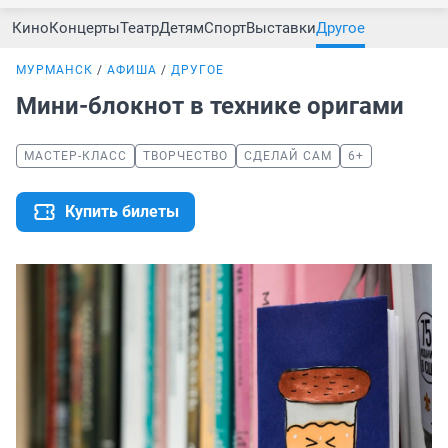
Кино
Концерты
Театр
Детям
Спорт
Выставки
Другое
МУРМАНСК
АФИША
ДРУГОЕ
Мини-блокнот в технике оригами
МАСТЕР-КЛАСС
ТВОРЧЕСТВО
СДЕЛАЙ САМ
6+
Купить билеты