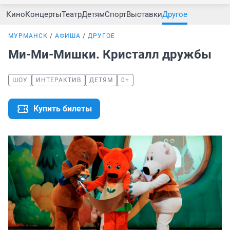
Кино
Концерты
Театр
Детям
Спорт
Выставки
Другое
МУРМАНСК
АФИША
ДРУГОЕ
Ми-Ми-Мишки. Кристалл дружбы
ШОУ
ИНТЕРАКТИВ
ДЕТЯМ
0+
Купить билеты