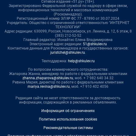
Сетевое издание «51.ру» (18+).
Зарегистрировано Федеральной службой по надзору в сфере связи,
информационных технологий и массовых коммуникаций
(Роскомнадзор).
Регистрационный номер ЭЛ № ФС 77 - 87890 от 30.07.2024
Учредитель: Общество с ограниченной ответственностью "ИНТЕРНЕТ
ТЕХНОЛОГИИ"
Адрес редакции: 630099, Россия, Новосибирск, ул. Ленина, д. 12, 6 этаж, 8
(383) 212-52-52
Главный редактор: Ионайтис Елена Владимировна
Электронный адрес редакции:
51@shkulev.ru
Контактные данные для Роскомнадзора и государственных органов:
juristchel@shkulev.ru
.
Техподдержка:
help@shkulev.ru
По вопросам коммерческого сотрудничества:
Жапарова Жанна, менеджер по работе с федеральными клиентами
zhanna.zhaparova@shkulev.ru
, моб. + 7 982 640 34 32
Ревина Мария, директор по работе с федеральными клиентами
mariya.revina@shkulev.ru
, моб. +7 910 402 4056
Редакция сайта не несет ответственности за достоверность
информации, содержащейся в рекламных объявлениях.
Информация об ограничениях
Политика использования cookies
Рекомендательные системы