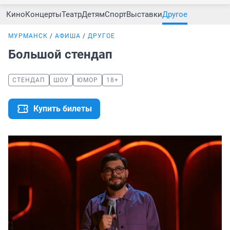
Кино
Концерты
Театр
Детям
Спорт
Выставки
Другое
МУРМАНСК
АФИША
ДРУГОЕ
Большой стендап
СТЕНДАП
ШОУ
ЮМОР
18+
Купить билеты