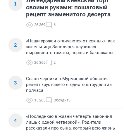
Легендарный киевский торт
1
своими руками: пошаговый
рецепт знаменитого десерта
26 369
6
«Наши урожаи отличаются от южных»: как
2
жительница Заполярья научилась
выращивать томаты, перцы и баклажаны
26 365
2
Сезон черники в Мурманской области:
3
рецепт хрустящего ягодного штруделя за
полчаса
15 265
Обсудить
«Последнюю в жизни четверть закончил
4
лишь с одной четверкой». Родители
рассказали про сына, который всю жизнь