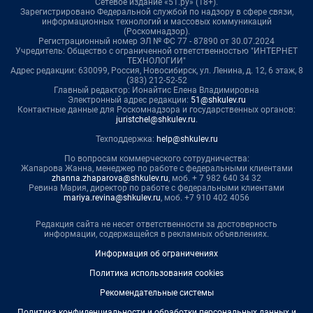
Сетевое издание «51.ру» (18+).
Зарегистрировано Федеральной службой по надзору в сфере связи,
информационных технологий и массовых коммуникаций
(Роскомнадзор).
Регистрационный номер ЭЛ № ФС 77 - 87890 от 30.07.2024
Учредитель: Общество с ограниченной ответственностью "ИНТЕРНЕТ
ТЕХНОЛОГИИ"
Адрес редакции: 630099, Россия, Новосибирск, ул. Ленина, д. 12, 6 этаж, 8
(383) 212-52-52
Главный редактор: Ионайтис Елена Владимировна
Электронный адрес редакции:
51@shkulev.ru
Контактные данные для Роскомнадзора и государственных органов:
juristchel@shkulev.ru
.
Техподдержка:
help@shkulev.ru
По вопросам коммерческого сотрудничества:
Жапарова Жанна, менеджер по работе с федеральными клиентами
zhanna.zhaparova@shkulev.ru
, моб. + 7 982 640 34 32
Ревина Мария, директор по работе с федеральными клиентами
mariya.revina@shkulev.ru
, моб. +7 910 402 4056
Редакция сайта не несет ответственности за достоверность
информации, содержащейся в рекламных объявлениях.
Информация об ограничениях
Политика использования cookies
Рекомендательные системы
Политика конфиденциальности и обработки персональных данных и